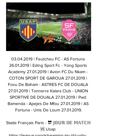
03.04.2019 | Feutcheu FC - AS Fortuna 26.01.2019 | Eding Sport Fc - Yong Sports Academy 27.01.2019 | Avion FC Du Nkam - COTON SPORT DE GAROUA 27.01.2019 | Fovu De Baham - ASTRES FC DE DOUALA 27.01.2019 | Tonnerre Kalara Club - UNION SPORTIVE DE DOUALA 27.01.2019 | Pwd Bamenda - Apejes De Mfou 27.01.2019 | AS Fortuna - Ums De Loum 27.01.2019.

Stade Français Paris - 🔛 𝕁𝕆𝕌ℝ 𝔻𝔼 𝕄𝔸𝕋ℂℍ 🆚 Usap https://league.sportstreaming.my.id/rugby. php. league.sportstreaming.my.id. | Live Sports. 2 yrs. Live rugby tv. US Arlequins Perpignanais ...

Découvrez le profil de Jennifer Padovani sur LinkedIn, la plus grande communauté professionnelle au monde. Jennifer indique 9 postes sur son profil. Consultez le profil complet sur LinkedIn et découvrez les relations de Jennifer, ainsi que des emplois dans des entreprises similaires.

Strasbourg en lumières. A l’approche de Noël, Strasbourg se pare de ses plus beaux atouts. Les rues, les maisons, les façades des églises, les fenêtres et balcons brillent de mille feux grâce aux innombrables décorations, toutes plus originales les unes que les autres.

Le 1er juillet 2015, le règlement d’exécution n°699/2014 de la Commission européenne est entré en application. Celui-ci définit le design d’un logo commun pour les pharmacies en ligne établies dans l’Union européenne et instaure les exigences techniques qui garantissent l’authenticité de ce logo.

Stade Français (SFP) / Perpignan (USAP) (TV/Streaming) Sur il y a 8 heures — Comment regarder le match Stade Français / Perpignan en streaming ? Avec l'offre de streaming proposé par Canal Plus et son site myCANAL, ...

Les Dragons de Rouen ont officialisé deux nouveaux éléments ces dernières heures qui garniront l’offensive de l’équipe pour la saison 2019/2020 : l’arrivée du jeune international Maurin Bouvet en provenance de Gap et la confirmation de retrouver Marc-André Thinel sur la glace pour une ultime saison.

Les Bayonnais mettent la main sur le ballon et envoient du jeu dans leur moitié de terrain. Ils arrivent jusque sur les 40 aixois mais forment un maul improductif, mêlée pour Aix. Ils arrivent jusque sur les 40 aixois mais forment un maul improductif, mêlée pour Aix.

Statistiques H2H (Tête à Tête) pour Nasarawa United contre Yobe Stars: comparaison individuelle incluant les matchs précédents des deux équipes de football, les résultats par équipe des rencontres précédentes pour les matchs à domicile et à l'extérieur, comparaison des statistiques et des résultats des équipes dans leurs ligues.

Rattaché(e) à un Chef de Ventes Régionales, vous aurez la responsabilité de développer le chiffre d'affaires et les parts de marché des marques de la société sur votre secteur géographique. Vous serez ainsi en charge d'un chiffre d'affaires de 10 millions d'euros réparti sur une cinquantaine d'hypermarchés, de supermarchés et de drives.

Rugby Union, France: USA Perpignan live scores, results, USA Perpignan scores service is real-time, updating live. Upcoming matches: 17.02. Stade Francais Paris v USA Perpignan, 24.02. USA Perpignan v Stade Rochelais, ...

Monde Cameroun:. est en première ligne dans la lutte contre le groupe djihadiste nigérian Boko Haram dans la région camerounaise de l’Extrême-Nord. « L’armée a lancé des recherches.

JOURNAUX SENEGAL, toute la presse senegalaise en ligne, Walf Fadjri, le soleil, le Sud quotidien, le quotidien, la gazette, rewmi, ferloo, xalisma, dakaractu pour rester informer sur les vnements du Senegal

TOP 14 - Essai de Léo BARRE 2 (SFP) - Stade Français Paris 1:19liens:jours/top-14-2023-2024-9eme-journee,saison/2023-2024,rugby-top-14/matchs/03-12-2023-stade-francais-paris-stade-toulousain ...Vidéos Streaming - Orange · 4 déc. 2023

Vous consultez actuellement la page : Akwa United - Heartland FC Owerri Suivez le match Akwa United - Heartland FC Owerri en direct (résumé, score et buts). Le résultat de ce match Premier League entre Akwa United FC et Heartland FC Owerri est à suivre en live à partir de 17h00.

yaounde stade militaire 16h00 : dragon club 0⃣ ≠ 0⃣ union sportive. poule b dimanche 14 avril 2019. yaounde stade militaire 14h00 : as fortuna 1⃣ ≠ 1⃣ fovu club. loum stade municipal 15h30 : ums 1⃣ ≠ 0⃣ astres. bafoussam stade omnisport 13h30 : feutcheu 2⃣ ≠ 1⃣ yosa. 15h30 : unisport 0⃣ ≠ 0⃣ stade renard …

Vanessa Bruno crée sa marque éponyme en 1996 avec la vision d’accompagner et sublimer les femmes dans leur quotidien, en leur proposant une garde-robe moderne et …

Résultat USA Perpignan - Stade Français Paris - RMC Sport 19 août 2023 — rencontre de rugby-union qui oppose USA Perpignan et Stade Français Paris. Le match se déroule au stade Stade Aime Giral le 19/08/2023 à 18:10.

Footendirect.com vous aide dans vos paris sportifs sur UiTM UKM FC avec des pronostics, les meilleures cotes, les compos... UiTM UKM FC Premier League Malaysie le 1 mai 2018.

FRANCE, 29 oct. 2019 (AMP) — Le PSG recevra Marseille au Parc des Princes dimanche 25 février 2018, pour le compte de la 27ème journée de la Ligue 1.

8ème - Stade Lavallois FC - 61112 points 25ème - Team French Touch - 59003 points ( + 364 ) 26ème - La Rojita - 58959 points ( + 320 ) 27ème - Pegase - 58639 points. Ce message a été modifié par Lolojart le 16/02/2019 à 23h56 . Kleber Modérateur Hors ligne Posté le 16 Fév 2019 à 23h56 . Lolojart a dit : merci a kleber pour ce classement . De rien, l' ami J' essaye de faire les.

Le Stade lavallois s'est incliné à Boulogne-sur-Mer à l'occasion de la 2e journée de National (2-0). Pour son premier voyage de la saison, Laval était dans la nécessité de s'imposer.

Tauson, Clara vs Guo, Meiqi 2019-10-16 03:50 flux en direct, conseils, cotes et statistiques H2H. Cliquez ici pour tous nos pronostics et pronostics gratuits.

Terrassement Quelle que soit l'ampleur de vos travaux de terrassement (travaux routiers, tranchées de réseaux enterrés, aménagement de maison…), LOXAM sait vous proposer la location de tout le matériel adapté à vos besoins.

Le Ministre de l’Enseignement Supérieur communique : Les candidats dont les noms suivent, classés par ordre alphabétique, sont sous réserve de la présentation de l’original du diplôme requis, déclarés admis au concours d’entrée en première année de la Faculté de Génie Ind ustriel de l’Université de Douala au titre de …

Champagney, petit village du Jura, situé à 24 kms de Dole, 25 kms de Gray, 43 kms de Dijon et 46 kms de Besançon. Sa superficie et de 1558 Ha et son altitude d'environ 200m. Sa population compte 510 habitants (15/12/2018) dont 109 au hameau de La Tuilerie et 33 à Nilieu.

A noter la grande nouveauté pour les clubs de D1 Féminine la saison prochaine, le groupe Canal + a obtenu les droits de diffusion du championnat. Une visibilité et notoriété importante pour les 12 clubs de D1 Féminine. La première journée de la saison 2018/2019 aura lieu le week-end du 25 août.

Le FC Grenoble Rugby est un club centenaire, dont les origines datent de 1892. L'acte de naissance. L'acte de naissance du rugby grenoblois est daté de 1892 avec la création de l'Association Athlétique du Lycée par des élèves du lycée Champollion.

Thermographie en Jura (39) : trouver les numéros de téléphone et adresses des professionnels de votre département ou de votre ville dans l'annuaire PagesJaunes

D'accord pour continuer Notre site Web utilise des cookies afin de faciliter votre expérience en ligne. Ils ont été enregistrés sur votre ordinateur lorsque vous avez lancé ce site Web. Vous pouvez modifier vos paramètres personnels relatifs aux cookies via les paramètres de votre navigateur Internet.

Vos paris BK Häcken AFC Eskilstuna à la meilleure cote ! Le match a eu lieu le 28 April à 15h00 et s'est terminé sur le score de 3 - 0. Les cotes avant le début du match étaient les suivantes : 1 0.00 X 0.00

Génération Foot se rapproche de Teungueth FC Accroché (0-0) par Etics, le leader Teungueth FC (40 points) a vu son dauphin Génération Foot revenir à 3 longueurs après son succès (3-0) sur Yeggo.

Colombe qui a obtenu sa deuxième victoire de la saison dimanche sur le terrain d’Avion du Nkam (0-1) recevra le Tonnerre Kalara club de Yaoundé, lanterne rouge avec 5 points. L’Union de Douala, actuel leader du groupe avec 14 points est exempt.

= En stock = stock limité = Epuisé/en cours de réapprovisionnement. Pour les commandes reçues avant 14H (traitement et expédition le jour même)

USA Perpignan actualité, transfert, mercato - Live Rugby Union sportive arlequins perpignanais l'actualité du club de rugby.L'actu mercato et transfert de l'équipe de rugby USAP . USA Perpignan les informations, ...

Stade Français - USA Perpignan en direct - Top 14 il y a 4 jours — Ne manquez pas le face à face entre Stade Français et USA Perpignan - suivez le match de rugby de Top 14 en direct avec Eurosport. Le match ...

Lausanne-Sport bien trop fort pour le FC Aarau Rien en semble pouvoir freiner, et encore moins stopper, la marche en avant du Lausanne-Sport, cet été. Pour la …

Lyon Duchère : le groupe contre Le Puy Rédigé le Vendredi 27 Septembre 2019 | Lu 292 commentaire(s) Retrouvez le groupe retenu par Laurent Roussey et son staff pour le match face au Puy Foot 43 Auvergne comptant pour la 9ème journée du Championnat National..

Résultat Club Olimpia Sportivo Trinidense en direct : retrouvez les statistiques de Club Olimpia Sportivo Trinidense, match du 04 October 2018 et suivez le score en live !

TOP 14 - Stade Français VS Perpignan il y a 8 heures — Le match Stade Francais – Perpignan est à suivre sur votre TV ou en Streaming sur CANAL+ . Retrouvez tous les matchs en pour ne plus manquer un ...

Organisé par Us Orthez Basket. Intéressé(e) clock. Samedi 26 août 2017 de 18:30 à 22:00 UTC+02. Il y a plus d’un an. pin. Salle Pierre Seillant. Boulevard Charles de Gaulle, 64300 Orthez. Afficher la carte. Masquer la carte.

Stade Français Paris v USA Perpignan Pronostics et Stade Français Paris vs USA Perpignan | 17.02.2024 | Rugby ➤ Top 14, France | ⚡ Pronostics de Paris ✔️ Meilleures cotes ⭐ Scores