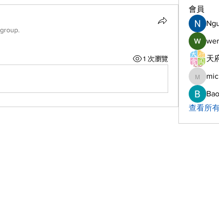
會員
Ng
 group.
wer
天府
1 次瀏覽
mic
michelh
Bao
查看所有