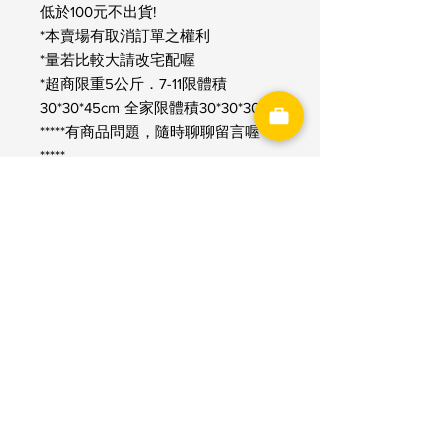
低於100元不出貨!
*本賣場有取消訂單之權利
*量若比較大請改宅配喔
*超商限重5公斤．7-11限體積
30*30*45cm 全家限體積30*30*30cm
*****有商品問題，隨時聊聊留言喔
*****
神洋國際興業有限公司
​統一編號：53262262
電話：03-4891689
傳真：03-4891368
信箱：
goodngo.tw@gmail.com
網址：
www.goodngo.com.tw