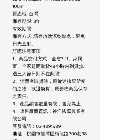
100ml
原產地: 台灣
保存期限: 3年
有效期限:
保存方式: 請存放陰涼乾燥處，避免
日光直射。
訂購注意事項
1、商品交付方式：全省7-11、萊爾
富、全家超商取貨48小時內到貨(如
遇三大節日則不在此限)
2、消費者取貨時，應從速檢查所受
領之物；欲退換貨，應善盡商品保存
之責任。
3、產品銷售數量有限，售完為止。
4、販售廠商資訊：神洋國際興業有
限公司
客服電話：03-4891689
地址：桃園市龍潭區梅龍路700巷38