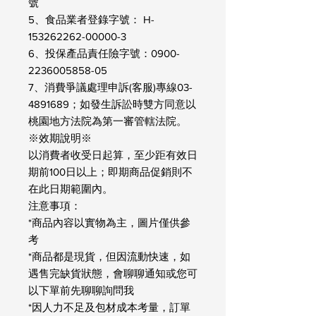
號
5、食品業者登錄字號： H-
153262262-00000-3
6、投保產品責任險字號：0900-
2236005858-05
7、消費爭議處理申訴(客服)專線03-
4891689；如發生訴訟時雙方同意以
桃園地方法院為第一審管轄法院。
※效期說明※
以消費者收受日起算，至少距有效日
期前100日以上；即期商品促銷則不
在此日期範圍內。
注意事項：
*商品內容以實物為主，圖片僅供參
考
*商品都是現貨，但因流動快速，如
遇售完缺貨狀態，會聊聊通知或您可
以下單前先聊聊詢問我
*因人力不足及包材成本考量，訂單