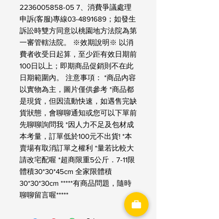
2236005858-05 7、消費爭議處理
申訴(客服)專線03-4891689；如發生
訴訟時雙方同意以桃園地方法院為第
一審管轄法院。 ※效期說明※ 以消
費者收受日起算，至少距有效日期前
100日以上；即期商品促銷則不在此
日期範圍內。 注意事項： *商品內容
以實物為主，圖片僅供參考 *商品都
是現貨，但因流動快速，如遇售完缺
貨狀態，會聊聊通知或您可以下單前
先聊聊詢問我 *因人力不足及包材成
本考量，訂單低於100元不出貨! *本
賣場有取消訂單之權利 *量若比較大
請改宅配喔 *超商限重5公斤．7-11限
體積30*30*45cm 全家限體積
30*30*30cm *****有商品問題，隨時
聊聊留言喔*****