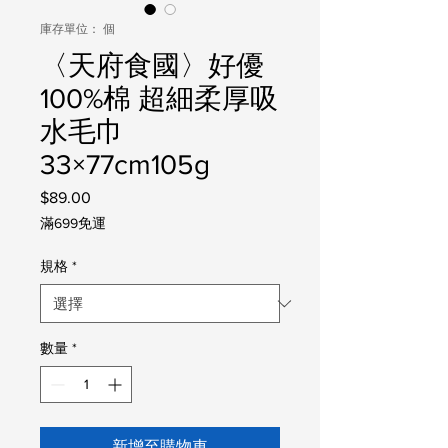
庫存單位： 個
〈天府食國〉好優
100%棉 超細柔厚吸
水毛巾
33×77cm105g
$89.00
價
格
滿699免運
規格
*
數量
*
新增至購物車