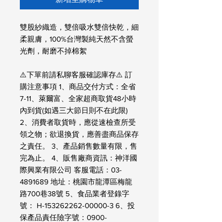
雙股紗織造，雙倍吸水雙倍快乾，細
柔親膚，100%台灣製純天然不含螢
光劑，耐磨不掉棉絮
⚠️下單前請私聊客服確認庫存⚠️ 訂
購注意事項 1、商品交付方式：全省
7-11、萊爾富、全家超商取貨48小時
內到貨(如遇三大節日則不在此限)
2、消費者取貨時，應從速檢查所受
領之物；欲退換貨，應善盡商品保存
之責任。 3、產品銷售數量有限，售
完為止。 4、販售廠商資訊：神洋國
際興業有限公司 客服電話：03-
4891689 地址：桃園市龍潭區梅龍
路700巷38號 5、食品業者登錄字
號： H-153262262-00000-3 6、投
保產品責任險字號：0900-