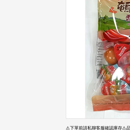
⚠️下單前請私聊客服確認庫存⚠️品