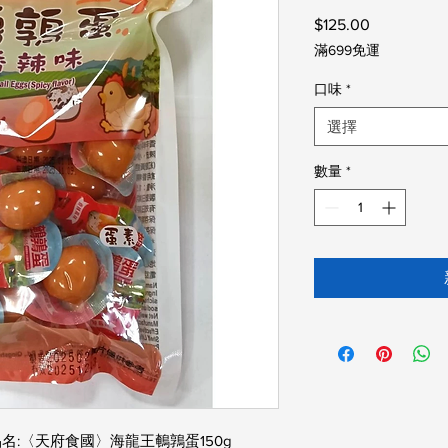
$125.00
價
格
滿699免運
口味
*
選擇
數量
*
名:〈天府食國〉海龍王鵪鶉蛋150g
