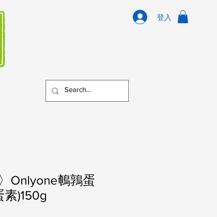
登入
Onlyone鵪鶉蛋
素)150g