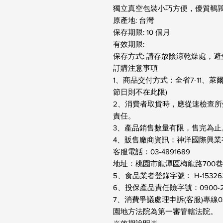
獨立真空包裝小巧方便，優質鵪鶉
原產地: 台灣

保存期限: 10 個月

有效期限: 

保存方式: 請存放陰涼乾燥處，避
訂購注意事項

1、商品交付方式：全省7-11、
節日則不在此限)

2、消費者取貨時，應從速檢查
責任。

3、產品銷售數量有限，售完為止。
4、販售廠商資訊：神洋國際興業
客服電話：03-4891689

地址：桃園市龍潭區梅龍路700巷3
5、食品業者登錄字號： H-15326226
6、投保產品責任險字號：0900-223
7、消費爭議處理申訴(客服)專線0
園地方法院為第一審管轄法院。
