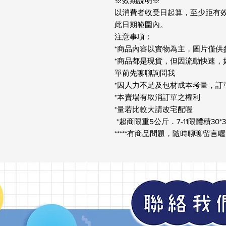
※效期說明※

以消費者收受日起算，至少距有效
此日期範圍內。

注意事項：

*商品內容以實物為主，圖片僅供參
*商品都是現貨，但因流動快速，
單前先聊聊詢問我

*因人力不足及包材成本考量，訂單低
*本賣場有取消訂單之權利

*量若比較大請改宅配喔

 *超商限重5公斤．7-11限體積30*30*45cm 全家限體積30*30*30cm

*****有商品問題，隨時聊聊留言喔**