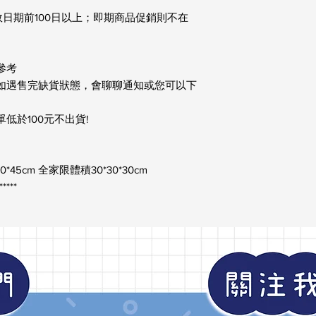
日期前100日以上；即期商品促銷則不在
考

如遇售完缺貨狀態，會聊聊通知或您可以下
於100元不出貨!

***