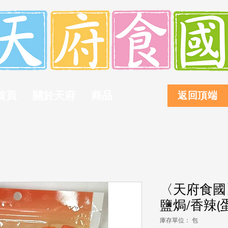
首頁
關於天府
商品
返回頂端
〈天府食國〉
鹽焗/香辣(蛋
庫存單位： 包