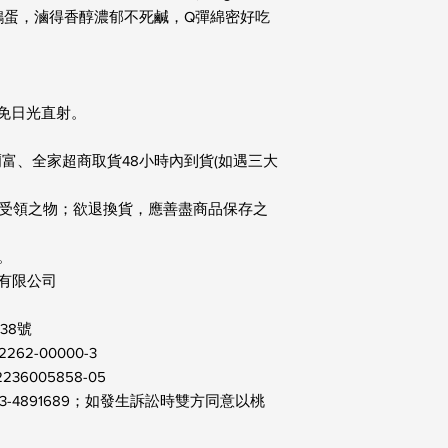
蛋，滷得香醇濃郁不死鹹，Q彈綿密好吃

免日光直射。

萊爾富、全家超商取貨48小時內到貨(如遇三大
所受領之物；欲退換貨，應善盡商品保存之


有限公司

8號

2-00000-3

6005858-05

3-4891689；如發生訴訟時雙方同意以桃