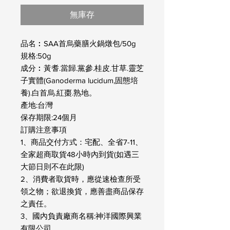
無庫存
品名︰SAA首烏藥膳火鍋燉包/50g
規格:50g
成分︰黃耆.當歸.黨參.桂皮.甘草.靈芝
子實體(Ganoderma lucidum,固態培
養).白首烏.紅棗.熟地。
產地:台灣
保存期限:24個月
訂購注意事項
1、商品交付方式：宅配、全省7-11、
全家超商取貨48小時內到貨(如遇三
大節日則不在此限)
2、消費者取貨時，應從速檢查所受
領之物；欲退換貨，應善盡商品保存
之責任。
3、國內負責廠商名稱:神洋國際興業
有限公司