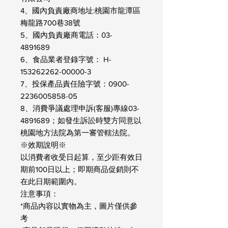
4、國內負責廠商地址:桃園市龍潭區
梅龍路700巷38號
5、國內負責廠商電話：03-
4891689
6、食品業者登錄字號： H-
153262262-00000-3
7、投保產品責任險字號：0900-
2236005858-05
8、消費爭議處理申訴(客服)專線03-
4891689；如發生訴訟時雙方同意以
桃園地方法院為第一審管轄法院。
※效期說明※
以消費者收受日起算，至少距有效日
期前100日以上；即期商品促銷則不
在此日期範圍內。
注意事項：
*商品內容以實物為主，圖片僅供參
考