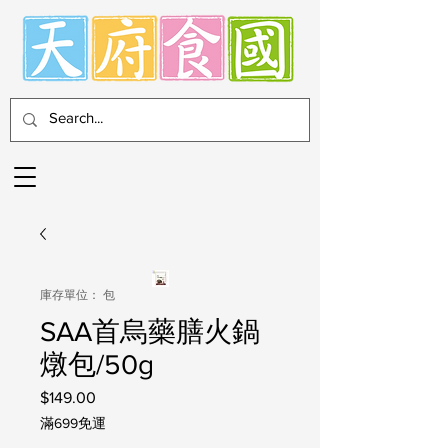
庫存單位： 包
SAA首烏藥膳火鍋
燉包/50g
$149.00
價
格
滿699免運