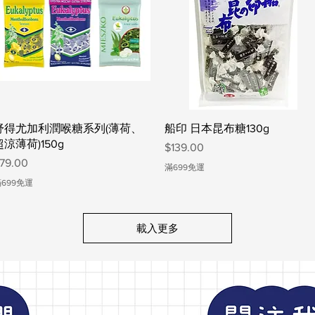
快速瀏覽
快速瀏覽
舒得尤加利潤喉糖系列(薄荷、
船印 日本昆布糖130g
超涼薄荷)150g
價格
$139.00
價格
79.00
滿699免運
699免運
載入更多