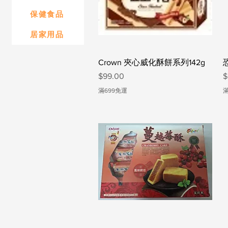
保健食品
居家用品
快速瀏覽
Crown 夾心威化酥餅系列142g
價格
$99.00
$
滿699免運
滿