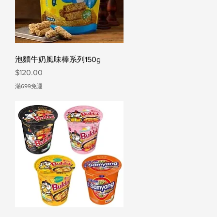
快速瀏覽
泡麵牛奶風味棒系列150g
價格
$120.00
滿699免運