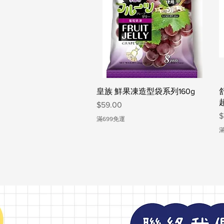
快速瀏覽
皇族 鮮果凍造型袋系列160g
價格
$59.00
$
滿699免運
滿