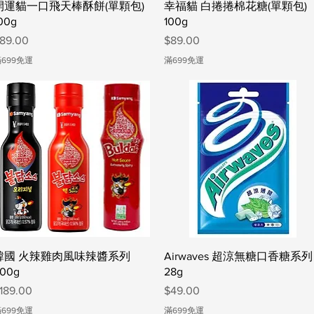
快速瀏覽
快速瀏覽
開運貓一口飛天棒酥餅(單顆包)
幸福貓 白捲捲棉花糖(單顆包)
00g
100g
價格
價格
89.00
$89.00
699免運
滿699免運
快速瀏覽
快速瀏覽
韓國 火辣雞肉風味辣醬系列
Airwaves 超涼無糖口香糖系列
00g
28g
價格
價格
189.00
$49.00
699免運
滿699免運