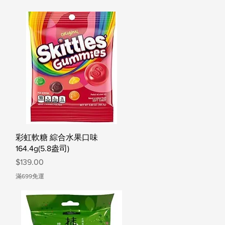
快速瀏覽
彩虹軟糖 綜合水果口味
164.4g(5.8盎司)
價格
$139.00
滿699免運