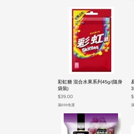
快速瀏覽
彩虹糖 混合水果系列45g/(隨身
袋裝)
價格
$39.00
$
滿699免運
滿