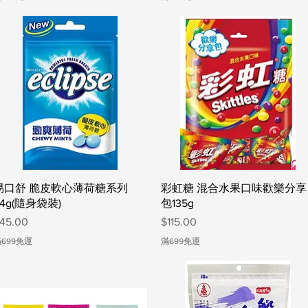
快速瀏覽
快速瀏覽
易口舒 脆皮軟心薄荷糖系列
彩虹糖 混合水果口味歡樂分享
34g(隨身袋裝)
包135g
價格
價格
45.00
$115.00
699免運
滿699免運