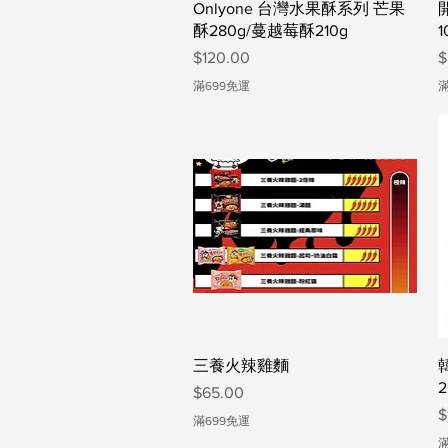
快速瀏覽
Onlyone 台灣水果酥系列 芒果
酥280g/蔓越莓酥210g
1
價格
$120.00
$
滿699免運
滿
快速瀏覽
三養火辣雞麵
2
價格
$65.00
$
滿699免運
滿