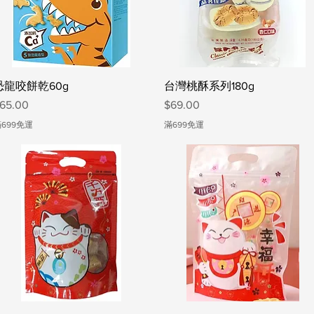
快速瀏覽
快速瀏覽
恐龍咬餅乾60g
台灣桃酥系列180g
價格
價格
65.00
$69.00
699免運
滿699免運