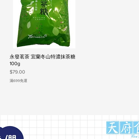
快速瀏覽
永發茗茶 宜蘭冬山特濃抹茶糖
100g
價格
$79.00
滿699免運