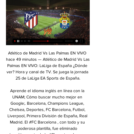
Atlético de Madrid Vs Las Palmas EN VIVO hace 49 minutos — Atlético de Madrid Vs Las Palmas EN VIVO: LaLiga de España ¿Dónde ver? Hora y canal de TV. Se juega la jornada 25 de LaLiga EA Sports de España.

Aprende el idioma inglés en línea con la UNAM; Cómo buscar mucho mejor en Google;. Barcelona, Champions League, Chelsea, Deportes, FC Barcelona, Futbol, Liverpool, Primera División de España, Real Madrid. El #FC Barcelona , con todo y su poderosa plantilla, fue eliminado dramáticamente de la #Champions League por el #AS. Leer más.

Amigos en esta oportunidad zonabase.net les trae el partido entre el Athletic Bilbao vs Barcelona en VIVO, juegan por los 8vos de la Copa del Rey, el partido inicia a las 04:00 pm y será transmitido en vivo y en directo por este medio en el canal de ESPN Dos partidos de vuelta de las […]

La San Martín se repartió los puntos con Alianza Universidad al empatar 1-1 en el Estadio Alberto Gallardo. Este encuentro se jugó por la fecha 08 del Torneo Apertura de la Liga1 Movistar. Jack Durán y Marcelo Olivera fueron los autores de los goles para sus respectivas escuadras.

En la cuarta jornada del triangular final de la Liga DIRECTV 2014-2, Piratas de Bogotá superó a Búcaros de Bucaramanga por 79 a 92. Tras la derrota, los de la ciudad bonita cedieron cualquier posibilidad de acceder al título y el campeón se definirá entre Guerreros y Piratas. El partido fue

El acto se celebró en Naciones Unidas Por Domingo Beriguete / El Caribe Acuerdo. República Dominicana instalará a la mayor brevedad una misión diplomática en Abu Dhabi.(Fuente externa) La República Dominicana estableció ayer formalmente sus relaciones diplomáticas con los Emiratos Árabes Unidos, una federación de siete estados situada.

El Patrón se hizo fuerte en Paraná: con gol de Lautaro Comas en el primer tiempo, #Patronato venció 1-0 a #Independiente por la #Fecha5 de la #Superliga, presentada por Quilmes Clásica.

Real Sociedad contra Vida - octubre 22, 2017 - Listados de TV y transmisión en línea en vivo, Resultados en vivo, Noticias y videos :: Live Soccer TV

El pívot de Guaros de Lara Pablo Machado y el base de Panteras de Miranda Kojo Mensah fueron sancionados con un partido de suspensión y. Guaiqueríes de Margarita consiguió su victoria 17 de la temporada y se puso más. A continuacion les informo las transmisiones por los diferentes canales de TV para los juegos de la LPB.

Las Palmas 2-1 Atlético: resultado, resumen y goles DIRECTO · ALINEACIONES · ESTADÍSTICAS · CRÓNICA. ¡Gracias por seguir la Empatan Las Palmas y Atlético de Madrid 0-0 en el Estadio Gran Canaria. Enfrentamiento ...

(Foto: SUMINISTRADA - EL NUEVO DÍA) 28 Feb 2018. integrado por Marco Fidel Castro y Carlos Andrés Yepes.. Además, este año la Fundación Musical entregará cd’s de la colección “Príncipes de la canción” a quienes adquieran dos boletas en platea.

Ese año, Gimnasia y Esgrima logró clasificarse para disputar la semifinal del «Campeonato Nacional» contra Rosario Central, quien había ocupado el primer puesto de la zona «A». Gimnasia y Esgrima por su parte había clasificado segundo en la zona «B», detrás de Chacarita Juniors.

Asunción, 4 feb (EFE).- Guaraní, Nacional y Deportivo Santaní fueron los únicos equipos en conseguir victorias este fin de semana en sus partidos de la primera fecha del torneo Apertura de Paraguay, que acabará el lunes, y se colocaron en los primero lugares de la clasificación. - Resultados

Universidad Nacional de Rio Negro. Sitio web de la empresa. Más de 500 contactos. Ve el perfil completo de Marcela Romero. ¡Es gratis! Tus colegas, tus compañeros de clase y 500 millones más de profesionales están en LinkedIn. Únete a LinkedIn Extracto. Gestión Ambiental Empresaria.

Los Acereros de Monclova anotaron seis carreras en la segunda entrada y se llevaron el triunfo 6-3 sobre los Sultanes de Monterrey este domingo en el último juego de la serie la cual fue ganada por los coahuilenses dos juegos a uno. Adam Quintana fue …

El zarauztarra de 34 años Iñigo Saiz Zubeldia inaugura exposición esta tarde en Torre Luzea. Será una muestra sobre Estambul, con fotografías captadas en el viaje que efectuó hace un par de años. Iñigo lleva cuatro años metido en el mundillo de la fotografía. «La fotografía fue un arte

Acereros de Monclova derrotaron 6 por 3 a Sultanes de Monterrey en el último juego de la serie, propinándole a «La Flecha» Chávez su primer revés de la campaña.

Atlético Madrid vs Las Palmas pronóstico 17 febrero 2024 dentro de 1 día — Puedes seguir los resultados en directo en nuestra página web. Encuentros presenciales y resultados recientes. Durante sus 9 encuentros, ...

Daniel Mollo, el enfurecido relator de Boca: escuchá cómo se "sacó" durante la derrota con Estudiantes. El periodista partidario de radio Cooperativa se despachó con una catarata de duras reflexiones contra el plantel de Carlos Bianchi, que perdió 3-1 ante el Pincha.

Las Palmas Atlético - - CD Unión Puerto del Rosario en Las Palmas Atlético C.D. Unión Puerto del Rosario marcadores en directo (y ver en vivo gratis video streaming en directo) comienza el 7 abr 2024 a las 13:00 ...

Central Córdoba tuvo una última temporada donde las cosas no anduvieron bien. Entre los conflictos institucionales y la baja respuesta futbolística, el equipo penó en la …

San Telmo dejó a Acassuso en la puerta del ascenso directo El Candombero ganó por 2-0 y no permitió que su rival sume puntos para entrar al grupo de los cuatro que no jugarían el reducido por un lugar en la Primera B Nacional.

Atletico Madrid vs Las Palmas en vivo online, en directo y En los últimos 9 encuentros, Atlético Madrid ha ganado 7 veces, ha habido 0 empates y UD Las Palmas ha ganado 2 veces. La diferencia de goles es de 23-6 a ...

Reaccionó Atlético de Rafaela con un golazo de Blondel desde afuera del área, al colocar la pelota en el ángulo derecho de un sorprendido Marinelli. Se volcó decidido el equipo del DT Walter Otta al campo contrario, con más empuje que ideas. Tigre soportó el asedio y …

Alianza Atletico vs Union Huaral el resultado en vivo en la liga 2 división peruana. Presentamos el resultado en vivo, la composición de los equipos antes del partido, los goleadores, las estadísticas y la tabla de posiciones

UD LAS PALMAS vs ATLÉTICO DE MADRID - Jornada 12 YouTube YouTube 2:31:05 YouTube Carrusel Deportivo 3 nov 2023 3 nov 2023

Atlético Madrid vs. Las Palmas: día, TV en vivo y horario para 3 nov 2023 — Atlético Madrid vs. Las Palmas: día, TV en vivo y horario para ver el partido por LaLiga. Este viernes se enfrentan Atlético Madrid y Las Palmas ...

El Museo Arturo Michelena tiene su sede en una casa de finales del siglo XVIII – inicios del siglo XIX, situada en la Parroquia La Pastora.. ESCUCHA EN VIVO LA VOZ DE LA FAN. DIRECCION DE ARMAMENTO DE LA FUERZA ARMADA NACIONAL (D.A.R.F.A). en San Mateo. Después de la Campaña Admirable de 1813, comandada por el Libertador Simón.

CA Defensores Unidos vs Deportivo Armenio el resultado en vivo en la liga En cuarto lugar de la liga argentina. Presentamos el resultado en vivo, la composición de los equipos antes del partido, los goleadores, las estadísticas y la tabla de posiciones

Live Stream Data Google Play. VIP.. Fútbol australiano Balonmano ⚽ Fútbol sala Tenis de mesa Snooker Bádminton Críquet. De Treffers v Rijnsburgse Boys -View: Holanda - Tweede Divisie:

Preparatoria en línea. Estudiar el bachillerato a distancia. ¿Por motivos de trabajo o tus hijos no has podido terminar la prepa? No importa cuál sea la razón, pero gracias muchas instituciones educativas que ofrecen sus servicios en línea, hoy podemos cursar nuestra educación media superior de una manera muy práctica y sencilla.

Si estás buscando como ver el juego de Monarcas de Morelia vs Club Puebla en línea minuto a minuto, las opciones pueden ser muchas, entre ellas va a estar como siempre Azteca y Televisa que tienen las coberturas más especializadas del deporte, aunque claro, hay otros que también hacen lo suyo.

Atlético Madrid - Las Palmas en vivo [[FÚTBOL hace 1 hora — Inicio Ver EN VIVO y en DIRECTO ONLINE por Movistar el UD 3 nov 2023 — Te contamos dónde ver en directo online el UD Las Palmas vs. Atlético ...

Encuentro entre el SD Ejea –RCD Espanyol B. Jornada con un total de tres goles por parte de los equipos aragoneses este domingo que tan solo han alcanzado una victoria. Los de Ander Garitano han conseguido imponerse al CD Alcoyano con un gol, mientras que el Ejea y el Teruel han tenido que conformarse con el empate..

(EFE)-- El Alavés, con su victoria en los minutos finales en el estadio de El Alcoraz de Huesca, aumentó su buena racha para volver a optar a los puestos de UEFA Champions League, a la vez que le complica la vida todavía más a un conjunto azulgrana al …

Lista de pagos de servicios en Scotia en línea ® Marca registrada de The Bank of Nova Scotia, utilizada bajo licencia. Créditos y Cuotas Academia Teocali - Liberia

Nestor Rafael Gimenez Florentin (Nacional Asunción) Scoreboard.com. Español; Bahasa Indonesia; Bahasa Melayu; Čeština; Dansk; Deutsch; English/Australia

Diablos Rojos del México - Sultanes de Monterrey: 3-13 (Norte, Sultanes lead 3-0) Guerreros de Oaxaca - Tigres de Quintana Roo: susp [#3] (Sur, Tigres lead 2-1)

El CD Colegios Diocesanos vuelve al Adolfo Suárez como segundo clasificado del Grupo A de la Regional de Aficionados. Una posición que, tal y como están las cosas, le permitiría ascender a Tercera División como mejor segundo de la categoría (25 puntos frente a …

Ver Atlético de Madrid VS Las Palmas EN VIVO Sigue aquí las incidencias del partido entre Atlético de Madrid y Las Palmas correspondiente a La liga española.

Unión Deportiva Las Palmas Welcome to the official YouTube channel of the Las Palmas Sports Union! udlaspalmas.esand 5 more links. Subscribe. Home. Videos. Shorts. Live. Playlists.

Elche Albacete 1 1 21 Sep 16.00h. Albacete Patacona 1 1 14 Sep 16.00h. T. Levante Albacete 2 2 8 Sep 17.30h. Albacete Roda 0 1 Última