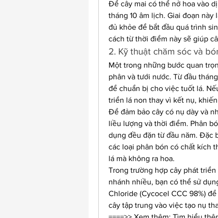
Để cây mai có thể nở hoa vào dịp
tháng 10 âm lịch. Giai đoạn này 
đủ khỏe để bắt đầu quá trình sin
cách từ thời điểm này sẽ giúp c
2. Kỹ thuật chăm sóc và bó
Một trong những bước quan trọng
phân và tưới nước. Từ đầu tháng
để chuẩn bị cho việc tuốt lá. N
triển lá non thay vì kết nụ, khi
Để đảm bảo cây có nụ dày và nh
liều lượng và thời điểm. Phân b
dụng đều đặn từ đầu năm. Đặc bi
các loại phân bón có chất kích th
lá mà không ra hoa.
Trong trường hợp cây phát triển
nhánh nhiều, bạn có thể sử dụn
Chloride (Cycocel CCC 98%) để k
cây tập trung vào việc tạo nụ thay
====>> Xem thêm: Tìm hiểu thê