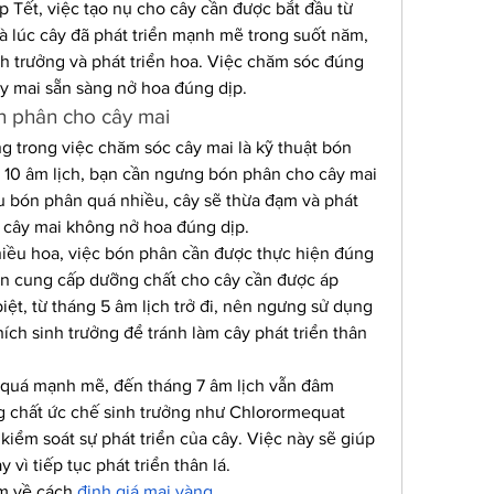
 Tết, việc tạo nụ cho cây cần được bắt đầu từ 
là lúc cây đã phát triển mạnh mẽ trong suốt năm, 
h trưởng và phát triển hoa. Việc chăm sóc đúng 
ây mai sẵn sàng nở hoa đúng dịp.
n phân cho cây mai
 trong việc chăm sóc cây mai là kỹ thuật bón 
 10 âm lịch, bạn cần ngưng bón phân cho cây mai 
ếu bón phân quá nhiều, cây sẽ thừa đạm và phát 
ến cây mai không nở hoa đúng dịp.
iều hoa, việc bón phân cần được thực hiện đúng 
ón cung cấp dưỡng chất cho cây cần được áp 
ệt, từ tháng 5 âm lịch trở đi, nên ngưng sử dụng 
ích sinh trưởng để tránh làm cây phát triển thân 
 quá mạnh mẽ, đến tháng 7 âm lịch vẫn đâm 
g chất ức chế sinh trưởng như Chlorormequat 
iểm soát sự phát triển của cây. Việc này sẽ giúp 
 vì tiếp tục phát triển thân lá.
m về cách 
định giá mai vàng