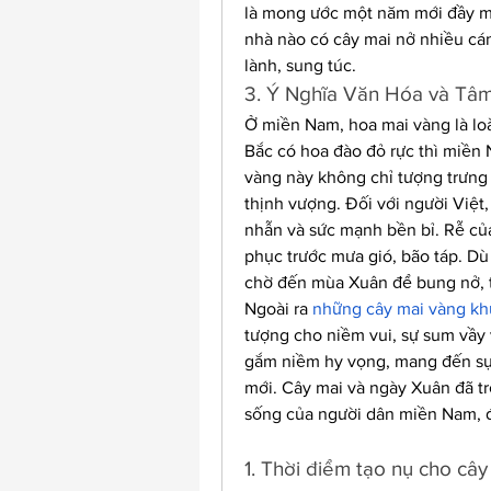
là mong ước một năm mới đầy ma
nhà nào có cây mai nở nhiều cán
lành, sung túc.
3. Ý Nghĩa Văn Hóa và Tâ
Ở miền Nam, hoa mai vàng là loà
Bắc có hoa đào đỏ rực thì miền 
vàng này không chỉ tượng trưng 
thịnh vượng. Đối với người Việt,
nhẫn và sức mạnh bền bỉ. Rễ của
phục trước mưa gió, bão táp. Dù
chờ đến mùa Xuân để bung nở, t
Ngoài ra 
những cây mai vàng kh
tượng cho niềm vui, sự sum vầy 
gắm niềm hy vọng, mang đến sự
mới. Cây mai và ngày Xuân đã tr
sống của người dân miền Nam, đặc
1. Thời điểm tạo nụ cho cây