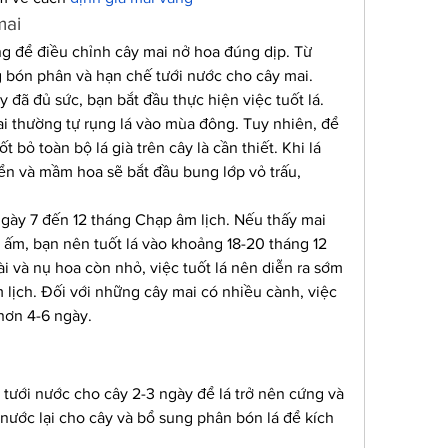
mai
ọng để điều chỉnh cây mai nở hoa đúng dịp. Từ 
 bón phân và hạn chế tưới nước cho cây mai. 
y đã đủ sức, bạn bắt đầu thực hiện việc tuốt lá.
ai thường tự rụng lá vào mùa đông. Tuy nhiên, để 
 bỏ toàn bộ lá già trên cây là cần thiết. Khi lá 
iển và mầm hoa sẽ bắt đầu bung lớp vỏ trấu, 
 ngày 7 đến 12 tháng Chạp âm lịch. Nếu thấy mai 
g ấm, bạn nên tuốt lá vào khoảng 18-20 tháng 12 
ài và nụ hoa còn nhỏ, việc tuốt lá nên diễn ra sớm 
 lịch. Đối với những cây mai có nhiều cành, việc 
hơn 4-6 ngày.
 tưới nước cho cây 2-3 ngày để lá trở nên cứng và 
i nước lại cho cây và bổ sung phân bón lá để kích 