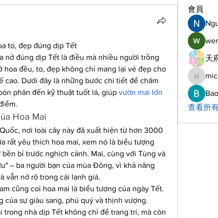
會員
Ng
wer
a to, đẹp đúng dịp Tết
 nở đúng dịp Tết là điều mà nhiều người trồng 
天府
ở hoa đều, to, đẹp không chỉ mang lại vẻ đẹp cho 
mic
michelh
tế cao. Dưới đây là những bước chi tiết để chăm 
bón phân đến kỹ thuật tuốt lá, giúp 
vườn mai lớn 
Bao
 điểm.
查看所有
Của Hoa Mai
uốc, nơi loài cây này đã xuất hiện từ hơn 3000 
 rất yêu thích hoa mai, xem nó là biểu tượng 
 bền bỉ trước nghịch cảnh. Mai, cùng với Tùng và 
ữu" – ba người bạn của mùa Đông, vì khả năng 
à vẫn nở rộ trong cái lạnh giá.
m cũng coi hoa mai là biểu tượng của ngày Tết. 
 của sự giàu sang, phú quý và thịnh vượng. 
 trong nhà dịp Tết không chỉ để trang trí, mà còn 