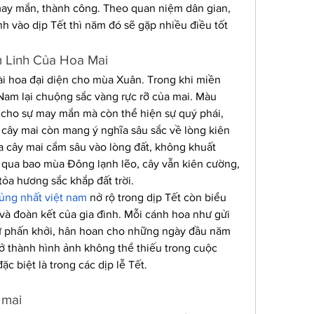
y mắn, thành công. Theo quan niệm dân gian, 
h vào dịp Tết thì năm đó sẽ gặp nhiều điều tốt 
m Linh Của Hoa Mai
i hoa đại diện cho mùa Xuân. Trong khi miền 
Nam lại chuộng sắc vàng rực rỡ của mai. Màu 
cho sự may mắn mà còn thể hiện sự quý phái, 
 cây mai còn mang ý nghĩa sâu sắc về lòng kiên 
 cây mai cắm sâu vào lòng đất, không khuất 
 qua bao mùa Đông lạnh lẽo, cây vẫn kiên cường, 
ỏa hương sắc khắp đất trời.
ủng nhất việt nam
 nở rộ trong dịp Tết còn biểu 
và đoàn kết của gia đình. Mỗi cánh hoa như gửi 
 phấn khởi, hân hoan cho những ngày đầu năm 
ở thành hình ảnh không thể thiếu trong cuộc 
 biệt là trong các dịp lễ Tết.
 mai