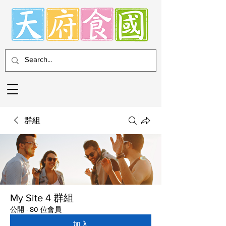
群組
My Site 4 群組
公開
·
80 位會員
加入