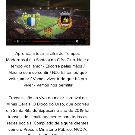
Aprenda a tocar a cifra de Tempos Modernos (Lulu Santos) no Cifra Club. Hoje o tempo voa, amor / Escorre pelas mãos / Mesmo sem se sentir / Não há tempo que volte, amor / Vamos viver tudo que há pra viver / Vamos nos permitir

Transmissão ao vivo do maior carnaval de Minas Gerais. O Bloco do Urso, que ocorreu em Santa Rita do Sapucaí no ano de 2019 foi transmitido simultaneamente para todas as redes sociais. Compilado de alguns clientes como o Procon, Ministério Público, NVDIA, Foroni e Pool Design.

Encontre Titulo Clube Alvares no Mercado Livre Brasil. Descubra a melhor forma de comprar online.. Paraná (9) Santa Catarina (8). Apartamento No Alvaro Weyne No Viver Club - Ap0328 . R$ 185.000. Ceará . Camisa Palmeiras Nº7 Dudu Original Puma 2019 Verde Titular .

A equipe de Osasco foi superada pelo Sesi Bauru em mais uma batalha decidida apenas no tie break. O foco agora é mais uma decisão, desta vez vale o título da Supercopa diante do Dentil/Praia Clube, no sábado, em Fortaleza (CE

O jogo da Supertaça Nacional de Futsal, que colocará frente-a-frente o Sporting CP e o SL Benfica vai ter lugar no Portimão Arena, no próximo dia 3 de Setembro de 2011, pelas 17h00, contando com transmissão directa na RTP 1.

América-MG perde pênalti, sofre gol nos últimos minutos e é derrotado em casa. Só deu América o jogo inteiro. Chances, oportunidades criadas, pênalti perdido …

Boninho desmascara Drake após o cantor cancelar transmissão ao vivo de seu show:'deu piti geral' Diretor da Globo rebateu músico nas redes sociais.. Quem estava esperando a transmissão ao vivo do show de Drake ficou a ver navios durante a apresentação dele ontem.. JP Rufino comemora 17 anos em restaurante na Barra da Tijuca.

Famalicão e Rio Ave ao vivo Veja onde assistir Luís Freire há 11 horas — FC. Famalicão x Rio Ave ao vivo: onde assistir o Campeonato há 7 horas — Onde assistir Famalicão x Rio Ave ao vivo · Data: quinta-feira, ...

Prestes a completar 57 anos de idade, a cantora, nascida em 23 de agosto, chamou a atenção por sua aparência jovem. Ao site oficial do programa, a loira comentou sobre o segredo de sua jovialidade: - Não tem segredo, é só alegria de viver, o profissionalismo, a dedicação, é fazer o que gosta.

José Castelo Branco, apesar do escândalo sexual onde está envolvido, vai participar no filme Al Fachada do realizador Duarte Cascais Lopes. O filme conta com a participação do músico Paco Bandeira e dos actores Marta Melro e Daniel Cardoso. O "Conde" vai interpretar o papel …

8 CD Alcains 16 3 13 29 55 22 9 CCP Oliveira Hospital 16 0 15 4 60 1 15 10 Progresso Clube DESISTÊNCIA ORDEM DOS ENCONTROS 1ª VOLTA 1ª Jornada Sábado 01.10.2016 Encontro Nº Resultado Observ. 2MS001 9-2 CD Alcains 2-4 GDCS Juncal "B" 25-02-2017(15h00) 2MS002 8-3 ADR Casa Branca 4-0 CCP Oliveira Hospital 15h00

SENIORES - BENFICA Vs Nacional - Domingo (03) às 18h15m no Estádio da Luz com transmissão na SportTV1 - Calsbuerg cup - 1ª jornada FUTSAL SENIORES - Sporting Vs BENFICA - Domingo (03) ás 17h00m no Pavilhão Paz e amizade em Loures, com transmissão na RTP2 - campeonato Nacional (16ª jornada) BASQUETEBOL

Famalicão vs Rio Ave 16. 2. 2024 AO VIVO | Futebol Segue ao vivo Famalicão vs Rio Ave 16. 2. 2024 - livescore, estatísticas de FC Porto, Sporting CP, Real Madrid, Barcelona, Liga dos Campeões, Liga ...

Chamada para a transmissão do jogo Brasil e Colômbia, válido pelo Pré-Olímpico de 1992 – Rede Globo de Televisão Imagens e vinheta do Tribuna Notícias(início da TV Tribuna) – Rede Globo de Televisão Gols dos jogos Uruguai 1 x 0 Chile e Argentina 1 x 0 Equador, pelo Pré-Olímpico de 1992 – Globo Esporte – Rede Globo de Televisão

Jogo entre Flamengo x Santos Ao Vivo acontece hoje no horário meio diferente, as 16:20 da tarde. Time do Flamengo vem de uma bela vitória na Copa Brasil e no campeonato brasileiro de futebol segue na 12 colocação com 31 pontos, jogador Cáceres é o destaque do time e virou até capitão.

A Oliveirense mantém-se invencível na Liga de basquetebol depois de vencer no seu reduto o Lusitânia (89-87) contar para a quinta jornada. A campeão em título lidera a classificação a par do Benfica, que venceu o FC Porto por 93-88. Ambas somam 10 pontos. Já a Ovarense …

Maio e Santa Rita aptos para Girabola2019/20 Luanda - O 1º de Maio de Benguela e Santa Rita de Cássia estão aptos a participar no Girabola2019/20, a partir da 2ª jornada, aberta terça-feira, após cumprimento de questões administrativas e financeiras junto da Federação Angolana de Futebol (FAF).

Acompanhe ao vivo a transmissão de cargo do novo governador de SP. Solenidade no Palácio dos Bandeirantes, sede do governo, dá posse a João Doria como novo chefe do Executivo paulista

Famalicão x Rio Ave FC Estatísticas Confronto Direto Estatísticas de confronto direto do Famalicão vs. Rio Ave FC na Liga NOS. As estatísticas incluem golos, golos sofridos, Cleansheets, AM e muito mais.

A Copa Paulista de 2019 já tem seu primeiro finalista definido: o São Caetano. Após o empate em 2 a 2 na primeira partida, o Aluzão venceu o rival São Bernardo por 1 a 0 dentro do Anacleto Campanella e garantiu a vaga na grande final da competição. A partida teve transmissão ao vivo e exclusiva na tela do FOX Sports.

Estádio está com obras avançadas, mas impasse sobre quem irá pagar pelas estruturas temporárias impostas pela FIFA ainda permanece. A indecisão tomou conta da cúpula corinthiana e principalmente da FIFA, que se recusa a pagar os R$60 milhões necessários para a instalação de arquibancadas móveis e outras estruturas temporárias.

FC Famalicão vs Rio Ave FC (Liga Portugal Betclic) há 1 dia — O jogo de abertura da ronda 22 da Liga Portugal Betclic é já amanhã e envolve FC Famalicão e Rio Ave FC. Naquele que será também o 22º ...

A companhia de aviação executiva Twoflex conseguiu autorização da Anac (Agência Nacional de Aviação Civil) para operar uma ponte aérea entre o aeroporto de Jacarepaguá, na Barra da Tijuca, no Rio de Janeiro, e Congonhas, em São Paulo.

Grupo usava câmeras para fazer transmissão ao vivo de 1.600 visitantes para um grupo de mais de 4 mil pessoas que assinavam a plataforma ilegal A polícia da Coreia do Sul prendeu quatro pessoas envolvidas em um esquema ilegal que expunha hóspedes de 42 quartos de um motel na capital …

O Palácio da Cerâmica de São Caetano do Sul recebeu, nesta quinta-feira (31/01), a transmissão de cargo da Chefia de Gabinete da Prefeitura. O advogado Bruno Vassari assume a Pasta no lugar de Marisa Catalão, que será assessora especial da Ação Social. “Na política, temos a missão de formar novos quadros. Conheço o Bruno.

Maremonti São Caetano, São Caetano do Sul: Veja 191 dicas e avaliações imparciais de Maremonti São Caetano, com classificação Nº 4 de 5 no TripAdvisor e classificado como Nº 12 de 795 restaurantes em São Caetano do Sul.

Compre online sua passagem de ônibus de São Carlos (Rodoviária de São Carlos) para Campinas (Terminal Multimodal de Campinas) na ClickBus Compare preços e horários Rápido, fácil e seguro

Tabela Ao Vivo Jogos. COPA NORDESTE 2020 ⭐ Fique agora mesmo por dentro de todas as informações que relacionam a COPA NORDESTE 2020.. São Luís: Ranking da CBF. Moto Club …

FC Famalicão 1 - 1 Rio Ave FC Rio Ave FC (Onze inicial): Kieszek, Nélson Monte, Santos, Borevkovic, Ivo Pinto, Jambor, Tarantini, Gabriel Souza, Gelson Dala, Francisco Geraldes e André ...

Para evitar a calúnia e a difamação gratuita, os comentários são moderados pelo autor do blog. Todos os comentários serão publicados, mas se estiver a pensar insultar ou difamar pessoas ou grupos, e de forma geral prejudicar a utilização leal deste espaço, não se dê ao trabalho.

A TV Jornal, filiada pernambucana do SBT, vai realizar mais uma grande transmissão com exclusividade da Copa do Nordeste. Dessa vez, a emissora acompanha todos os detalhes do confronto entre ABC e Santa Cruz, jogo de ida válido pelas quartas de final da competição.

Isaías Soares, ex-jogador do Benfica, é, pelo menos para os portugueses, o mais famoso atleta natural do estado do Espírito Santo (cidade de Linhares), que vive num autêntico caos, desde que a greve das forças policiais fez eclodir uma onda de violência sem precedentes.O antigo avançado, de 53 anos, que no nosso país passou também por.

Assista Rio Ave x FC Famalicão 16/09/2023 - Futebol Destaques e transmissões ao vivo da partida de futebol Portuguese Primera Ligue 2023/24 entre Rio Ave e FC Famalicão. O melhor lugar para assistir ao jogo ...

Pretende voar para Costa do Marfim desde Angola? Reduza as suas opções ao comparar centenas de voos a partir das melhores companhias aéreas e agências de viagens para encontrar a …

drogaria pacheco - bonsucesso i . praca das nacoes, 186 bonsucesso: telefone:021 22901324: drogaria pacheco - bonsucesso ii . praca das nacoes, 346 bonsucesso: telefone:021 38665885: drogaria boa saude - bonsucesso i . rua cardoso de morais, 105 lj a bonsucesso: telefone:021 25734370: drogaria venancio - bonsucesso .

Futebol Clube Famalicão x Rio Ave FC ao vivo Explore Estatísticas de Futebol Clube Famalicão vs Rio Ave FC live em AiScore - Estamos atualizando os números nesta página a cada segundo do jogo.

Paulus Editora - Periódicos, Livros, CDs, DVDs, Auto-ajuda, Bíblico, Comunicação, Teologia e Outros - Bíblia Sagrada Bíblia de Jerusalém Bíblia do Peregrino Bíblia Infantil Bíblia Pastoral Bíblias Importadas Nova Bíblia Pastoral CDs Audiolivros Erudito Internacional Erudito …

Nós temos escoltas 13 em Luanda e em todo o Angola.. Mantenha-me conectado Perdeu sua senha?. Coreia do Sul Costa Rica Costa do Marfim Croácia Cuba Curaçao Dinamarca Djibuti Dominica Egito El Salvador Emirados Árabes Unidos.

Na base da raça, o América conquistou a segunda vitória seguida em casa pelo Campeonato Brasileiro da Série B. Na noite deste sábado, o Coelho derrotou o Cuiabá-MT por 2 a 1 em partida válida pela 16ª rodada da competição. Os gols americanos foram marcados por Júnior Viçosa e Neto Berola.

Famalicão - Rio Ave placar ao vivo, H2H e 