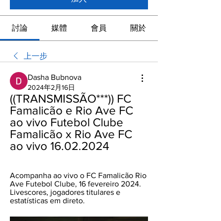
討論
媒體
會員
關於
上一步
Dasha Bubnova
2024年2月16日
((TRANSMISSÃO***)) FC 
Famalicão e Rio Ave FC 
ao vivo Futebol Clube 
Famalicão x Rio Ave FC 
ao vivo 16.02.2024
Acompanha ao vivo o FC Famalicão Rio 
Ave Futebol Clube, 16 fevereiro 2024. 
Livescores, jogadores titulares e 
estatísticas em direto.