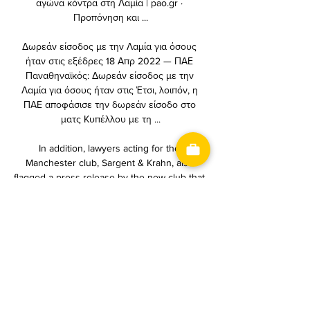
αγώνα κόντρα στη Λαμία | pao.gr · 
Προπόνηση και ...

Δωρεάν είσοδος με την Λαμία για όσους 
ήταν στις εξέδρες 18 Απρ 2022 — ΠΑΕ 
Παναθηναϊκός: Δωρεάν είσοδος με την 
Λαμία για όσους ήταν στις Έτσι, λοιπόν, η 
ΠΑΕ αποφάσισε την δωρεάν είσοδο στο 
ματς Κυπέλλου με τη ...

In addition, lawyers acting for the 
Manchester club, Sargent & Krahn, also 
flagged a press release by the new club that 
appeared to admit that their name had been 
adopted in a direct attempt to imitate Man 
City and other teams in the City Football Club 
(CFG), the umbrella organisation which 
contains a number of satellite clubs around 
the world.

Sevilla are reported to be keen on signing 
the forward, but Rangnick says there have 