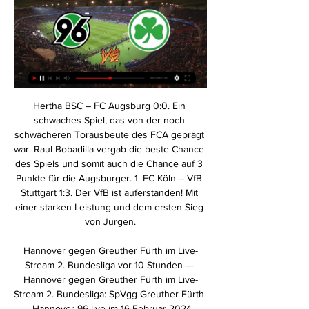
Hertha BSC – FC Augsburg 0:0. Ein schwaches Spiel, das von der noch schwächeren Torausbeute des FCA geprägt war. Raul Bobadilla vergab die beste Chance des Spiels und somit auch die Chance auf 3 Punkte für die Augsburger. 1. FC Köln – VfB Stuttgart 1:3. Der VfB ist auferstanden! Mit einer starken Leistung und dem ersten Sieg von Jürgen.

Hannover gegen Greuther Fürth im Live-Stream 2. Bundesliga vor 10 Stunden — Hannover gegen Greuther Fürth im Live-Stream 2. Bundesliga: SpVgg Greuther Fürth - Hannover 96 live im 16 Februar 2024 Fernseher 31.08.2023 ...

Tor für Augsburger Panther, 2:1 durch Ben Hanowski Starker Auftakt der Hausherren! Augsburg dreht praktisch innerhalb von gut zwei Minuten die Partie. Ben Hanowski hält aus der Zentrale einfach mal drauf und trifft, damit markiert der Panther einen schnellen Doppelpack.

Greuth | My Site 4 群組 vor 7 Stunden — Hannover gegen Greuther Fürth im stream Hannover 96 - Greuther Fürth » Wett-Tipps, Live Ticker & 16 Februar 2024 Sport-TV Klaas-Jan ...

SpVgg Greuther Fürth gegen Hannover 96 LIVE im TV, 03.09.2023 — Der Anstoß ist um 13:30 Uhr im Sportpark Ronhof | Thomas Sommer. SPORT1 erklärt Ihnen, wo Sie das Spiel im TV, Livestream und Live-Ticker ...

((Streamen###)) Hannover gegen Greuther Fürth im live vor 6 Stunden — vor 1 Stunde — Hannover gegen Greuther Fürth im live tv stream 2. Bundesliga: Hannover 96 - Greuther Fürth LIVE im TV, 16.02.2024 Die SpVgg ...

Dies ist das offizielle Internetportal der Stadt Leverkusen. Unter wwww.leverkusen.de bietet die Stadt den Bürgerservice online, Informationen aus Verwaltung, Stadtleben, Kultur, Sport und Wirtschaft.

15:13 SG Hütschenhausen TSG Kaiserslautern 14:51 SV Morlautern NMB Mehlingen SV Rodenbach B 15:35 TuS Hohenecken NMB Mehlingen B 15:46 SV Rodenbach SV Morlautern SV 1923 Enkenbach e.V. Juniorenhallenturniere 2014 Fußball-Hallenturnier für - F2 - Junioren - Mannschaften A 15:24 SV Enkenbach TuS Göllheim SG Hütschenhausen SV Enkenbach

HANNOVER 96 PK vor dem Spiel | Hannover 96 - SpVgg Greuther Fürth 3:2 gegen Tabellenführer Holstein Kiel - Hannover 96 siegt im letzten Härtetest | 96TV-Highlights.

Pelajar / Ibubapa | Tuisyen di Rumah vor 9 Stunden — Hannover gegen Greuther Fürth im streaming Hannover Greuther Furth #LiveStream 2/16/2024 16.02.2024 Liveübertragung The uploader has not ...

Nachrichten, Sport, Kultur, Unterhaltung, Audios & Videos aus Sachsen, Sachsen-Anhalt, Thüringen und der Welt. Und das MDR-Programm in Radio und TV.

Auf der Pressekonferenz vor dem Relegations-Hinspiel am Donnerstag gegen Fortuna Düsseldorf (20.30 Uhr, Liveticker SPIEGEL ONLINE) machte Rehhagel das, was er immer macht, wenn sein Team in der.

Nur zwei Tage nach der historischen 82:114-Heimniederlage gegen die HAKRO Merlins Crailsheim, zeigte Bonn Charakter und gewann sein MagentaSport BBL Pokal-Achtelfinale beim Deutschen Meister in praktisch letzter Sekunde mit 85:84. Prägender Akteur im Kader der Telekom Baskets Bonn ist der neue Spielmacher Branden Frazier. Der 27-Jährige kommt.

(((ONLINE SCHAUEN!))) Hannover gegen Fürth im live tv vor 7 Stunden — (ONLINE SCHAUEN!))) Hannover gegen Fürth im live tv stream Fan-Proteste und Sieben-Tore-Gala bei HSV gegen Hannover 16/02/2024 vor 2 Stunden ...

Halbzeitfazit: Die Partie zwischen dem Chemnitzer FC und dem MSV Duisburg geht mit einem torlosen Remis in die Halbzeitpause. Die Himmelblauen haben dieses Spiel über weite Strecken bestimmt und.

Die Düsseldorfer EG hat für die kommende Saison in der Deutschen Eishockey Liga den Vertrag mit Jakub Ficenec um ein Jahr verlängert. Dies teilte der Club am Freitag mit. Der Verteidiger war im.

Hinweis Diese Webcam ist zur Zeit nicht aktiv. Vorschau erstellt am: vor 4 Monaten. Wenn Sie der Betreiber dieser Webcam sind, bitte reaktivieren Sie diese …

Hertha BSC - Fortuna Düsseldorf Liveticker mit allen Spielereignissen, Toren und Statistiken zum Spiel vom 7 der Bundesliga 2019/20. - kicker

Marius Wolf, Ex-Spieler von Eintracht Frankfurt wechselt von Borussia Dortmund zu Hertha BSC. Ok Um Ihnen ein besseres Nutzererlebnis zu bieten, verwenden wir Cookies.

Koblenz/Weibern. Die Niederlage in Neckarsulm war schon lehrreich, die in Herrenberg um ein Vielfaches mehr: Nach dem Aus in der zweiten Runde des DHB-Pokals haben die Vulkan-Ladies Koblenz/Weibern auch in der Liga ihre weiße Weste verloren.

Hannover 96 - Greuther Fürth » Wett-Tipps, Live Ticker & vor 12 Stunden — Die Heim-Bilanz der vergangenen 9 Spiele von Hannover 96 gegen SpVgg Greuther Fürth lautet: 5 Siege bei 3 Unentschieden und 1 Niederlagen. Die Tordifferenz: 17- ...

Volleyball Spieltag TV Münsingen TV Münsingen Geräteturnen MS Einzel & Mannschaft TV Wohlen BTV Bern TBM-Duo-Hallenplauschwettkampf 35+/55+ TV Münsingen Findet nicht mehr statt. TV Wichtrach Turntag Frauen/Männer/Senioren Turnfahrt TV Urtenen MR TV Kehrsatz Delegiertenversammlung TBM TV Niederscherli Kantonale Anlässe

Hannover gegen Fürth im live tv stream HANNOVER 96 16 vor 6 Stunden — Hannover 96 gegen SpVgg Greuther Fürth vor 21 Stunden — Dieser Audiostream ist ab dem 16.02.2024 um 09:20 Uhr abrufbar. Sportschau 2. Bundesliga ...

TSV 1860 Rosenheim/ SpVgg Unterhaching - Valentin Hauswirth verlässt den Bayernliga-Spitzenreiter in Richtung 3. Liga zur SpVgg Unterhaching.

50+ videos Play all Mix - DivertiMento | Ursula am Info Desk YouTube Otto - Geboren um zu blödeln (ganze Sendung vom 28.11.2015 / 30.12.2015) - Duration: 2:30:06. FelixSFD 1,482,536 views

10. Januar 2014 um 18:55 Uhr Belek : Borussias Testspiel gegen Besiktas live im TV. Belek Bei Sonnenschein und Temperaturen von fast 20 Grad Celsius hat Bundesligist Borussia Mönchengladbach am Freitag die erste Übungseinheit im Trainingslager in Belek absolviert.

SpVgg Sterkrade 06/07 in der Niederrhein Bezirksliga Gruppe 6 - Tabelle, Spiele, Ergebnisse, Torschützen, Karten, Spielberichte, Statistiken, News, Liveticker.

Valencia CF vs Villarreal CF tickets sind jetzt im Verkauf. Suchst du noch Karten für das Spiel von Valencia CF? Bei FCFootballTickets findest du sie! Ticketstarter vergleicht die Preise verschiedener vertrauenswürdiger 100%.

Nürnberg ist unsere Stadt, hier leben und arbeiten wir. Und unsere Stadt hat sehr viel zu bieten! Lernt auf diesen Seite... Und unsere Stadt hat sehr viel zu bieten! Lernt auf diesen Seite...

FC Schalke 04: Panne bei Aufstellungen vor Spiel gegen Manchester City. Wie gewohnt wurden vor dem Spiel die Aufstellungen der beiden Mannschaften vom Stadionsprecher durchgesagt und die jeweiligen Spieler auch mit Foto auf dem großen Videowürfel im Stadion gezeigt.

Trainer Martin Schmidt traut dem FSV Mainz vor dem Spiel gegen den FC Bayern die Überraschung zu. Die Erinnerung an den Coup im März ist noch frisch - auch bei Uli Hoeneß.

1899 Hoffenheim - Fußball | Sky Sport - Holen Sie sich die neuesten Nachrichten, Ergebnisse, Spielpläne, Video-Highlights und mehr von Sky Sport’

Sechs Bundesliga-Clubs und zwei Zweitligisten stehen im Viertelfinale des DFB-Pokals. Nach Bayern, Leverkusen und Bremen schafften auch Dortmund, Stuttgart und Hertha den Sprung in die nächste.

Deportivo Independiente Medellín ist ein kolumbianischer Fußballverein aus der Stadt Medellín. Der Verein wurde am 15. April 1913 gegründet und zählt zu den größten und bedeutendsten Vereinen im kolumbianischen Fußball. Die Vereinsfarben sind Blau-Rot-Weiß.

Real Madrid - FC Bayern München live im TV, Livestream und im Liveticker: Das Spiel Real Madrid gegen den FC Bayern München im Viertelfinale der Champions League wird live im TV und als Livestream im Internet übertragen. Sky überträgt auf Sky Sport 3. Ihr könnt das Spiel auch am Computer, Tablet oder Smartphone über SkyGo verfolgen.

Berlin (dpa/bb) - Ein Motorradfahrer ist in Alt-Treptow nach einem Zusammenstoß mit einem Auto schwer verletzt in ein Krankenhaus gekommen. Mehr News aus Berlin finden Sie hier

Nach dem gestrigen Ausscheiden aus dem DFB-Pokal beim Zweitligisten 1. FC Heidenheim ist nun auch Peter Bosz in Leverkusen angekommen. Die Niederlage, so sehr sie auch schmerzt, könnte einen positiven Effekt nehmen - so erhoffe ich es mir bei Peter Bosz.

Name Strecke Nation ⚤ Kat. Club Team Bezahlt # Name Strecke Nation ⚤ Kat. Club Team Status; 463: ADAM Martin: Tour A - 125 km: de.png: male: M50: Geizhals.at VICC Racing Division

Hinweis zu den Lebensdaten von Müntzer: Thomas Müntzer lebte vor der Einführung des Gregorianischen Kalenders im Jahr 1582. Geburtsdatum, Sterbedatum sowie weitere Lebensdaten werden daher entsprechend des bis dahin verwendeten Julianischen Kalenders angegeben.

Derzeit ist die angebotene akustische und optische Qualität so hoch, dass für viele Produzenten von Konzertveranstaltungen die Live-Übertragung (etwa in größere Lichtspielhäuser) und entsprechende Online-Angebote bereits „Routine“ geworden sind.

Haller schon in der Jugend, Riedle, Veh und Schuster groß werden sehen und auch noch mit dem FCA an der "Anfield road" gewesen zu sein, mehr geht in einem Augsburger Leben eigentlich gar nicht.

Formel E Qualifying Paris: Wehrlein durchbricht den Pole-Fluch Pascal Wehrlein ist der erste Pilot, der in dieser Formel-E-Saison eine zweite Pole einfahren kann - Der Deutsche startet in Paris.

Liveticker Urawa Red Diamonds - Shanghai SIPG 1:1 (AFC Champions League 2019, Viertelfinale) Auch auf dieser Seite werden Cookies verwendet. Wir können damit die Seitennutzung auswerten, um nutzungsbasiert redaktionelle Inhalte und …

Der HC Orli Znojmo will am Freitag im Heimspiel gegen HK Acroni Jesenice, die Slowenen sammelten neun Punkte aus den letzten sechs Spielen, wieder einen vollen Erfolg feiern. Beide Teams verstärkten sich vor dem International Break in der nächsten Woche mit jeweils einem neuen Verteidiger.

Hannover gegen Greuther Fürth im stream vor 6 Stunden — 03.09.2023 — Der Anstoß ist um 13:30 Uhr im Sportpark Ronhof | Thomas Sommer. SPORT1 erklärt Ihnen, wo Sie das Spiel im TV, Livestream und ...

Während die Einwanderung aus der Schweiz noch eine Weile stabil bleiben und