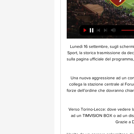
Lunedì 16 settembre, sugli schermi di Irpinia Tv, partirà la nuova edizione di Linea Verde Sport, la storica trasmissione da decenni al fianco dei Lupi. Come annunciato su Facebook, sulla pagina ufficiale del programma, da lunedì prossimo si torna in diretta, come sempre su ITV, per analizzare

Una nuova aggressione ad un controllore dell’Amat a Palermo sul tram della linea 1 che collega la stazione centrale al Forum. Il servizio è stato sospeso in attesa dell’arrivo delle forze dell’ordine che dovranno chiarire cosa sia successo. In quella tratta alcuni giorni fa c’è stata un

Verso Torino-Lecce: dove vedere la gara in tv e streaming 2 giorni fa — o PlayStation 4/5, ad un TIMVISION BOX o ad un dispositivo Amazon Fire TV Stick o Google Chromecast. Grazie a DAZN sarà possibile vedere ...

Uscito da un carcere palermitano dopo 13 mesi di custodia cautelare, Mimmo Calò, ex star di una trasmissione sportiva locale, non ha un piano, non ha un lavoro, non ha più una moglie. Ha solo una figlia, che però già a soli quattro anni sembra aver capito di doverlo odiare.

Mostra di più » Edoardo Reja. Come allenatore ha conseguito 4 promozioni in Serie A. Nuovo!!: Società Sportiva Calcio Napoli 2006-2007 e Edoardo Reja · Mostra di più » Emanuele Calaiò. Durante la sua prima permanenza a Napoli è stato soprannominato L'arciere per il suo modo.

Parma-Lazio 1-2, i biancocelesti in zona Champions. I biancocelesti rimontano lo svantaggio iniziale grazie alla reti di Mauri e del brasiliano, che concede il bis dopo la Coppa Italia. Proteste emiliane per un gol annullato.

La distanza tra Arezzo Toscana - Arezzo e Albavilla Lombardia - Como è.. Il tempo di percorrenza previsto per il viaggio è. e la strada principale su questa rotta è la. . In linea retta, la distanza tra Arezzo e Albavilla è di .

Dopo il buon pareggio a reti bianche di domenica scorsa a San Siro, il Toro torna in campo questa sera, mercoledì 29 novembre 2017, alle 21, sfidando allo stadio “Grande Torino” il Carpi nel quarto turno di Coppa Italia. Sinisa Mihajlovic dovrebbe attuare un mini turn-over, dando spazio a chi

L'Inter prova ad approfittare del passo falso del Napoli per portarsi in testa alla classifica. A Milano arriva il Chievo Verona, squadra esperta, solida

Torino - Lecce in Diretta Streaming | DAZN IT Guarda Torino - Lecce Live e On Demand su DAZN IT con 2 dispositivi diversi contemporaneamente e connetti fino a 6 dispositivi.

Il testo dell'annuncio del Papa: Le mie forze non sono pi adatte ad esercitare il mio ministero «Carissimi Fratelli, vi ho convocati a questo Concistoro non solo per le tre canonizzazioni, ma anche per comunicarvi una decisione di grande importanza per la vita della Chiesa.

Roma-Torino streaming live, ecco dove e come vedere il match. Redazione-Gen 19, 2019. Roma-Torino streaming live, ecco dove e come vedere il match. Redazione-Gen 16, 2019. Seguici su Facebook.

Trofeo Beppe Viola: vincono Roma, Atalanta, Torino, Chievo, Hellas e Milan Le favorite per la conquista del torneo non sbagliano nella seconda giornata. I giallorossi stendono 3-1 la Rappresentativa del Trentino e salgono a punteggio pieno.

Il Levallois Metropolitans è una società cestistica avente sede a Parigi e Levallois-Perret, in Francia. Fondata nel 2007 dalla fusione tra Paris Basket Racing e Levallois Sporting Club Basket, gioca nel campionato francese.

Gubbio Ternana risultati in diretta (e live video streaming online*) in tempo reale, inizia il 1.8.2019. alle 18:30 UTC fuso orario allo stadio Stadio Pietro Barbetti, Gubbio, Italy in Club Friendly Games - World.

27 settembre 2018 - Lory Del Santo compie 60 anni, è nata infatti il 28 settembre 1958. Un traguardo importante che andrebbe festeggiato in grande stile, ma per la showgirl non è così. La Del Santo, ora nella casa del Grande Fratello Vip, ha perso di recente il figlio Loren che si è tolto la

Benvenuti! Organica è la struttura dedicata a distribuire pr