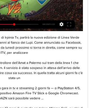
odotti appositamente studiati e realizzati per aiutare le persone comuni a realizzare la propria passione: vivere nel verde di un soleggiato giardino, allevare con amore bellissime piante negli appartamenti e nei terrazzi, riscoprire il piacere dei freschi e genuini sapori dell'orto.

Backlinks & SEO Tips 6 ore fa — [GUARDARE LA TV] Torino Lecce in diretta gratis DIRETTA Torino-Lecce gratis Torino Channel | Pelajar / Ibubapa 16 febbraio 2024 La partita ...

La partita tra Colombia U20 e Tahiti U20 avrà luogo il 29.05.2019,. beIN SPORTS CONNECT Arabia, DIRECTV Play Deportes, SBS Live, TSN GO, Caracol Play, Deportes RCN En Vivo, Sky Go Italia, Astro Go, Televisa Deportes En Vivo, sport.tvp.pl, Telemundo Deportes En Vivo, Fox Soccer Plus. Se sai dove si può vedere questo incontro, informa gli.

Milan-Inter verrà trasmessa sulla piattaforma Sky Sport (Canale 201) e Sky Sport Serie A (Canale 202 e 383 sul digitale terrestre). Il Live-Streaming sarà disponibile per gli abbonati su Sky Go.

Torino vs Lecce | Serie A Torino vs Lecce | Serie A Diventa tu il reporter di questa partita! Scopri come... Squadra.

Primo Piano Le probabili formazioni di Reggio Audace-Fanfulla Linea verde forzata per i granata: torna Palmiero al centro della difesa, Sanat confermato sulla trequarti

Tutto pronto per una delle gare più emozionanti della stagione. Allo stadio “Angelo Massimino” in Cibali si sfideranno Catania e Trapani. Ecco tutte le info su come seguire l’incontro in tv, l’orario della partita, dove vederla in streaming, quali possono essere le formazioni che scenderanno in campo e …

"Quando ci si riferisce alle istituzioni è giusto parlare di Provincia di Bolzano in italiano e di Provinz Bozen in tedesco, mentre quando ci si riferisce al territorio la terminologia corretta è Alto Adige in italiano e Südtirol in tedesco". Il caso ha rinfocolato le tensioni sulle spinte autonomiste della regione di …

Campionato Regionale FIDS Emilia Romagna Danze Artistiche – 29, 30 aprile e 1 maggio 2017 Palasport di Budrio (BO) Dopo aver dato avvio al Progetto talento, giunto ormai alla seconda edizione, il Comitato

Pronostico Sassuolo-Atalanta: quote e consigli della 19a giornata di Serie A. MotoGP Australia 2018: info, programma, orari e diretta TV di Phillip.

Amici di TuttoPescaraCalcio benvenuti alla diretta di Cosenza-Pescara, gara valida per la terza giornata del campionato di Serie B! Altre notizie. Venerdì 4 Ottobre 2019. 11:00 Rassegna Stampa Campagnaro e il passaggio alla difesa a tre: "Tutto dipende da come viene interpretato il modulo".

Diretta Lecce-Torino ore 18: dove vederla in tv 28 ott 2023 — Ultima chiamata per Ivan Juric: i granata devono cambiare rotta, reduci da tre sconfitte nelle ultime quattro gare. Dopo il ko nel derby contro ...

Temporali e qualche Grandinata in atto sulla Svizzera Sono sicuramente tra i primi campanelli d'allarme i temporali e la grandine che in queste ore interessano alcune zone poco al di là del nostro Arco alpino e per la precisione l'area occidentale della vicina Svizzera.

Autoscuola Flaminia Roma - Via Dei Gracchi 149, 00192 Rome, Italy - Rated 5 based on 11 Reviews "Da tanto tempo frequento questa Autoscuola Flaminia...

Dove seguire in diretta tv e streaming la gara Vardar Skopje-Zenit San Pietroburgo valida per la fase a gironi dell'Europa League 2017-2018.

D’Anna traballa e potrebbe saltare in caso di ko col Milan. Per sostituirlo i nomi caldi sono quelli di Iachini, Ventura, Delneri e Nicola È una stagione complicata per il Chievo Verona, penalizzato prima dell’inizio del campionato per la vicenda sulle plusvalenze e in grande difficoltà anche …

Antenna Sud è un' emittente televisiva che trasmette in Puglia sul canale 13 e in Basilicata sul canale 87.News, intrattenimento e Sport. Seguici sul digitale terrestre ed in streaming web. Serie D girone H | Fasano-Nardò 2-2

Era particolarmente noto per il parlato dialettale e in falsetto e per la sigla d'apertura della sua trasmissione, nella quale il sedicente mago interpreta, ovviamente a modo suo, una nota canzone di Luigi Tenco. Suscitava inoltre curiosità, se non ilarità, una scritta che compariva in …

Statistiche Caldiero Terme - Villafranca in Serie D Grp. C. Confronto le quote e pronostici Caldiero Terme - Villafranca dei nostri tipster Calcio sul bettingexpert. Prova il nuovo bettingexpert Questo sito contiene contenuto commerciale.. Vai alla sezione "Video Streaming" per vedere l'incontro in diretta.

Resistenza Cantautoriale on the Road Del Grillo viene dal vecchio mondo della canzone d’autore italiana e attraverso il suo gesto rivendica il diritto alla sopravvivenza editoriale e mediatica sua e di tutti quelli che come lui come si muovono al di fuori dei canali produttivi e commerciali di massa. Lui sceglie di parlare sottovoce quando.

Il derby della Ruhr tra Borussia Dortmund e Schalke 04 finisce con il punteggio di 4-4 nella tredicesima giornata della Bundesliga 2017/2018. Le due squadre concludono una sfida emozionante e davvero divertente andata in scena al Signal Iduna Park che aveva visto i padroni di casa chiudere il primo tempo sul punteggio di 4-0 grazie ai gol di.

Daniele Cultura fisica – Attività con sovraccarichi e resistenze finalizzate al fitness e al benessere fisico Istruttore Fitness e Body Building, Personal Trainer – III livello

Domani torna il calcio italiano con la Tim Cup. Siamo agli ottavi di finale e ad aprire il programma sarà la sfida tra Lazio e Novara, con Simone Inzaghi che vuole un futuro importante in nella Coppa nazionale.

gallerie di linea a binario singolo: diametro di scavo 6,50 m (tratte esterne) diametro di scavo 9,15 m (tratta centrale) 0. secondi, la frequenza di esercizio nelle ore di punta. 0. secondi, la frequenza minima. 0. km/h, velocità massima. Corografia del tracciato. Corografia asse Ovest – …

Statistiche testa a testa Tomas Martin Etcheverry - Federico Coria. Risultati degli incontri precedenti con le quote di chiusura. Per offrirti il miglior servizio possibile questo sito utilizza cookie propri e di terz