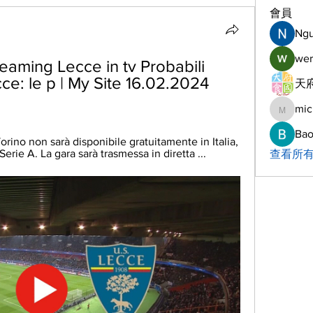
會員
Ng
wer
eaming Lecce in tv Probabili 
ce: le p | My Site 16.02.2024 
天府
mic
michelh
Bao
rino non sarà disponibile gratuitamente in Italia, 
erie A. La gara sarà trasmessa in diretta ...
查看所有