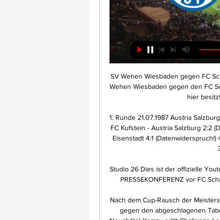
SV Wehen Wiesbaden gegen FC Schalke 04 Übertragung 02.09.2023 — Für die Partie SV Wehen Wiesbaden gegen den FC Schalke 04 gibt es keinen kostenlosen Livestream. Auch hier besitzt der Pay-TV-Sender Sky die ...

1. Runde 21.07.1987 Austria Salzburg - VSE St. Pölten 2:1 (Daten fehlen!) 2. Runde 25.07.1987 FC Kufstein - Austria Salzburg 2:2 (Daten fehlen!) 3. Runde 31.07.1987 Austria Salzburg - SC Eisenstadt 4:1 (Datenwiderspruch!) 4. Runde 04.08.1987 Austria Salzburg - SV Spittal/Drau 3:0 (Daten fehlen!) 5.

Studio 26 Dies ist der offizielle Youtube-Channel des SV Wehen Wiesbaden. svww.deand 4 PRESSEKONFERENZ vor FC Schalke 04 vs. SV Wehen Wiesbaden I 2. Bundesliga I ...

Nach dem Cup-Rausch der Meisterschaftskater: Lausanne verliert in der Challenge League gegen den abgeschlagenen Tabellenletzten. Drei Tage nach dem 6:0 im Cup gegen Neuchâtel Xamax erlitt Challenge-League-Leader Lausanne-Sport in der Meisterschaft beim Tabellenletzten Chiasso eine unerwartete 2:3-Niederlage. Die Waadtländer machten zwar zwischen der 72. und 75.

Wir verlosen im Rahmen der „Stadtwerke Essen Trikot-Offensive 2019“ 20 Trikotsätze an Kinder- und Jugendmannschaften inkl. Beflockung. Jetzt teilnehmen!

FC Schalke beim SV Wehen Wiesbaden live im TV und im 01.09.2023 — Für den FC Schalke 04 geht es am Samstag zum Auswärtsspiel beim SV Wehen Wiesbaden. Wir erklären, wo das Spiel live im TV und im Ticker ...

FC Schalke 04 gegen Wehen Wiesbaden live: Hier sehen vor 16 Stunden — Wehen Wiesbaden - Schalke 04 im TV und Stream: Wer live überträgtWA lvz.de SV Wehen Wiesbaden gegen RB Leipzig live im TV und Online ...

Sieg vor leeren Rängen – YB schlägt Kriens im Test – und bangt um Lauper Die Young Boys gestalten ihr erstes Freundschaftsspiel in der Coronavirus-bedingten Wettkampfpause siegreich.

Lech II Poznań - Garbarnia Krakow am 03. Juni 2020 wetten: Aktuell werden Wettquoten von 5 Buchmachern für Lech II Poznań - Garbarnia Krakow verglichen. Die beste Quote für einen Sieg von Lech II Poznań ist 2.85, setzt man also bei Bet-at-Home 10€ auf die 1 bekommt man 28.50€ ausbezahlt und hat einen Gewinn von 18.50€.

SG Wattenscheid 09 ; 18. Wormatia Worms ; 19. Freiburger FC ; 20. SpVgg Bayreuth ; Oberliga Baden-Württemberg (3. League). SV Marienloh ; SW Sende ; TuRa 06 Bielefeld ; TuS Brake Bielefeld ; TuS Ennepetal ; TuS Solbad Ravensberg ; Union Günnigfeld ; unkown 1.FC Bad Kötzting ; 1.FC Rödelheim 02 ; Alemannia 90 Berlin ; ATSV 1860 Bremen ; BSV Schwarz-Weiß Rehden ; Düsseldorfer SC 99.

Wiesbaden vs. Schalke im Livestream und TV: Duell mit FC 02.09.2023 — SV Wehen Wiesbaden und FC Schalke 04 vor ihrer Begegnung am 5. Spieltag der Saison in der 2. Bundesliga: Wer steht aktuell besser da und wer ...

— Sparta Prag – Young Boys — Dynamo Kiew – Steaua — Lokeren – Metalist Kharkiv. 19h15 Eishockey/EBEL: Klagenfurt – Dornbirn, Laola1.tv live Vorberichte ab 19h05. 19h30 Handball/CL: THW Kiel – La Rioja, #2, SKY live Vorberichte ab 19h. 19h30 Eishockey/DEL: Kölner Haie – Iserlohn Roosters, Laola1.tv live Vorberichte ab 19h15

RB Leipzig ist aktuell Tabellendritter der Bundesliga ©Maxppp. Dayot Upamecano (21) Unter der Anzeige geht's weiter „Dayot kann in jedem großartigen Verein der Welt spielen“, sagt Entdecker.

Komplexe Gebäudehüllen aus Glas und Stahl entworfen von namhaften Architekten realisiert von einem Schörflinger Unternehmen. Seit 25 Jahren ist der Hidden Champion seele Austria weltweit im Einsatz und hinterlässt dabei seine Handschrift.

Leipzig und Dortmund patzen Die Blitz-Analyse von Breitenreiter bei BILD. 23:27 BILD Live Bundesliga Nouri: „Bin weiter mit Klinsmann befreundet“ KLARTEXT. 30:19 Sigmar Gabriel „Ich hoffe.

Mit einem deutlichen 6:1 setzt sich RB Leipzig in der zweiten Runde des DFB-Pokals beim VfL Wolfsburg durch und zieht somit erfolgreich ins Achtelfinale ein.

Fussball-Vereine Stainz - sichten Sie alle Firmen und Unternehmen mit Adresse, Telefonnummer und ★ Bewertungen. Das Stadtbranchenbuch für Stainz ze