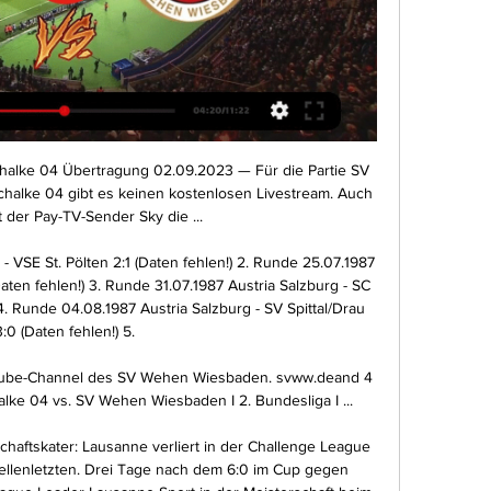
igt Ihnen aktuell ᐅ 100 Einträge.

Nach SpielendeFür Manchester City ist die Saison 2019/20 nach der heutigen Niederlage beendet, Lyon trifft am Mittwoch ab 21 Uhr im Halbfinale der Champions League nun auf den FC Bayern München.

Du bist hier: Startseite / Foren / The Work Netzwerk Schweiz / #lIVe Herediano – Cartaginés Online Streaming – Stream Online 4K HD. Ansicht von 1 Beitrag (von insgesamt 1) Autor. Beiträge. 6. Oktober 2019 um 21:35 #97076 Antworten. mortbunitso1980.. Watch online Herediano – Cartaginés:.

Der OL-Landesfachausschuss selbst ist zuständig für alle Belange des OL-Sports in Bayern, sowohl im Breiten- als auch im Wettkampfsport. Darunter fallen unter anderem auch die Traineraus- und -weiterbildung, das Wettkampf- und Kampfrichterwesen, die Öffentlichkeitsarbeit, sowie die Talent- und Nachwuchsförderung. Im Landesfachausschuss gibt es zudem eine …

SG Bockum-Hövel Gruppe Fliesenfachbetrieb Bense DJK Vorwärts Ahlen BSV Heeren 10:00 5. 6. Kamener SC 1. Vahle Junioren CUP 2015 Holzwickeder SC JSG Unna/Billmerich Erler SV 08 Blau Weiß Büderich Fußball Kleinfeldturnier für F2-Junioren - Mannschaften 3. 2. 4. 21 13:20 0 0 Pkt. Blau Weiß Büderich DJK Vorwärts Ahlen Mannschaften Sp. Tore Diff. 13:00 13:10 SG Bockum-Hövel JSG Unna.

WOLFSBURG,GERMANY,30.OCT.19 - SOCCER - DFB Pokal, VfL Wolfsburg vs RasenBallsport Leipzig. Image shows the rejoicing of Marcel Sabitzer (RB Leipzig). Photo: GEPA pictures/ Roger Petzsche - DFL regulations prohibit any use of photographs as image sequences and/or quasi-video ServusTV überträgt im Free-TV und im Livestream das Achtelfinale des DFB-Pokals: Das Top-Duell Eintracht Frankfurt.

Olten ist als wichtiger Eisenbahnknotenpunkt eine typische Eisenbahnerstadt.Die weiträumigen Bahnanlagen des Bahnhofs Olten befinden sich östlich der Aare. In der Stadt treffen die Nord-Süd-Achse Basel–Mailand (Hauensteinlinie, Gotthardbahn), die West-Ost-Achse Genf–St. Gallen (Bahnstrecke Olten–Bern, Jurasüdfusslinie) sowie einige Regionallinien zusammen.

RB Leipzig - 1. FC Köln: Live im TV oder in den Livestreams verfolgen, am Sonntagabend, 25.02.2018, am 24. Spieltag der Bundesliga. Hier sind die Möglichkeiten.

Schalke 04 - SV Wehen Wiesbaden: Live Stream & Wer überträgt Schalke 04 - SV Wehen Wiesbaden heute live im Stream oder TV? Finde jetzt heraus, ob du es auf Prime Video, DAZN & co live schauen kannst!

Olympique Lyon News . So plant der FC Bayern den Angriff auf das Triple – Wird die lange Pause vor dem CL-Restart zum Nachteil? 2. Juni 2020 90min Editorial 0 Kommentare Bayern München, Bundesliga, Champions League, Chelsea, DFB-Pokal, LaLIGA, Olympique Lyon, Paris St. Germain, Premier League, RB Leipzig, Serie A, Triple, UEFA. Weiterlesen. News . FC Bayern noch immer an Kalulu interessiert.

Doch jetzt hat der 23-Jährige eine Top-Adresse erwischt: den ASK Mannersdorf. Der niederösterreichische Landesligist steht vor dem großen Umbau, Einser-Keeper Kevin Pendl dankte ab. Prompt war der Weg für den hungrigen Oprodovsky frei. „Ich freue mich auf diese Herausforderung“, sprüht der junge Keeper vor Euphorie.

SVU Klöch gegen SV Frannach. Live-Ticker in der Steirer-Cup am Sa, 27.07.2019. Mit aktuellem Zwischenstand, Torschützen sowie dem Ergebnis nach Spielende.

FC Köln - RB Leipzig Tickets für den 13 Apr und jubeln Sie Ihren Favoriten zum Sieg! Sichern Sie sich Ihre 1. FC Köln - RB Leipzig Tickets für den 13 Apr und jubeln Sie Ihren Favoriten zum Sieg! Diese Website verwendet Cookies, um Ihre Nutzererfahrung zu optimieren. Durch die Nutzung dieser Website stimmen Sie unserer Verwendung von Cookies zu..

Bayerns Gegner im CL-Halbfinale ist Olympique Lyon Lissabon (dts Nachrichtenagentur) – Der FC Bayern München trifft im Champions-League-Halbfinale am kommenden Mittwoch auf Olympique Lyon. Die als Außenseiter gehandelten Franzosen gewannen am Samstagabend …

2. Bundesliga LIVE: Übertragung im TV & Stream vor 3 Tagen — Hansa Rostock steht vor einer wichtigen Partie gegen den Hamburger SV, bei FC Schalke 04 - SV Wehen Wiesbaden, Sky Sport Bundesliga 3, LIVE ab ...

Der 26 Jahre alte Aufbauspieler war in der vergangenen Spielzeit an die EWE Baskets Oldenburg verliehen. Nun kehrt er nach München zurück, wo er zugleich seinen Vetrag um ein Jahr bis Sommer.

Der LASK will die Turbulenzen abseits des Rasens am Mittwoch (18.30 Uhr/live Sky) in der ersten Runde der Fußball-Bundesliga nach der Corona-Pause zu Hause gegen TSV Hartberg …

2019-5-18 · Werder Bremen empfängt heute Eintracht Frankfurt. Wo das Kracher-Spiel live im TV und im Livestream übertragen wird, verraten wir in unserem TV-Guide.

ALDI SUISSE - Gutes muss nicht immer teuer sein! Profitiere jederzeit von Spezialangeboten für Freizeit, Alltag und Beruf. Jetzt unser Standardsortiment, unsere …

Bayer Leverkusen - Hannover 96 Spiel Ergebnis und Tore Ergebnis, Tore und Details zum Spiel Bayer Leverkusen vs Hannover 96 am 18.4.15 ab 15:30 Uhr. Das Team Bayer Leverkusen hat das Spiel gegen Hannover 96 mit 4 : 0 (2 : 0) (2 : 0) gewonnen. Das Fussball Spiel fand am 18.04.2015, 15:30 Uhr im Rahmen der Liga 1. Bundesliga statt. Es war Teil der Spiele vom 29.

Red Bull Salzburg Salzburg mit 4:1 gegen Derby im Youth-League-Viertelfinale. Doppelpack von U19-Nationalstürmer Adamu – Bullen-Nachwuchs nun gegen Atalanta Bergamo oder Lyon

Schalke 04 vs. SV Wehen Wiesbaden im Radio Live Hier hörst du das nächste Schalke 04 vs. SV Wehen Wiesbaden Spiel der 2. Fußball Bundesliga live im Radio. Ob im ARD Livestream, Fanradio Livestream oder ...

SVWW-Profi Mockenhaupt kündigt Verbotenes auf Schalke vor 5 Stunden — Vor 60.000 Zuschauern auf Schalke wollen die Spieler des SV Wehen Wiesbaden den nächsten namhaften Verein stürzen. Oder eben gegen Schalke ...

Finden Sie Bewertungen, Öffnungszeiten, Fotos & Videos von DJK-Adler 1910 Essen-Frintrop e.V. Tennisabteilung - Sportvereinigungen Und -Clubs in Essen. TEL: 0201602... Suchen Sie andere Unternehmen aus der Kategorie Sportvereinigungen Und -Clubs in Essen auf Infobel.

In Eggen am Kraigerberg ober der