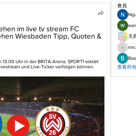
會員
Ng
wer
en im live tv stream FC 
ehen Wiesbaden Tipp, Quoten & 
天府
mic
michelh
Bao
13:00 Uhr in der BRITA-Arena. SPORT1 erklärt 
Livestream und Live-Ticker verfolgen können.
查看所有