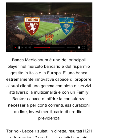
Banca Mediolanum è uno dei principali player nel mercato bancario e del risparmio gestito in Italia e in Europa. E' una banca estremamente innovativa capace di proporre ai suoi clienti una gamma completa di servizi attraverso la multicanalità e con un Family Banker capace di offrire la consulenza necessaria per conti correnti, assicurazioni on line, investimenti, carte di credito, previdenza.

Torino - Lecce risultati in diretta, risultati H2H e formazioni 7 ore fa — Le statistiche più dettagliate sulla partita, le probabilità di vittoria, la classifica attuale e tutti i risultati testa a testa solo su Sofascore!

Questo l’obiettivo comune di Roma e SPAL, che daranno vita al posticipo di Serie A delle ore 18:00 di domenica allo Stadio Olimpico. I giallorossi sono reduci dai due pareggi contro Inter, in campionato, e Wolfsberger in Europa League, quest’ultimo valso il passaggio del turno nella competizione continentale.

Ecco il Calendario completo della Serie A 2019-20 con orari e canali TV su Sky e DAZN 1ª Giornata (24 agosto – 26 agosto 2019) Parma – Juventus Sabato 24 agosto ore 18 (Sky). Fiorentina – Napoli Sabato 24 agosto ore 20.45 (Sky) Udinese – Milan Domenica 25 agosto ore 18.00 (Sky) Cagliari – Brescia Domenica 25 agosto ore 20.45 (Sky) Hellas – Verona Domenica 25 ore 20.45 (DAZN)

Torino-Lecce Diretta ore 19: dove vederla in tv, streaming e 6 ore fa — Gazzettagranata: tutte le news in tempo reale sul Torino FC dai più grandi network nazionali. Le prime pagine dei giornali sportivi oggi in ...

orta hakem: sandor puhl (macaristan) milan: mario ielpo, christian panucci, paolo maldini (dk. 57 stefano nava), alessandro orlando, filippo galli, alessandro costacurta, fernando

Francesco Totti star dei social: in 70 mila collegati per la diretta con Vieri L’ex capitano giallorosso ha parlato della sua professione di procuratore sportivo: «Prenderei Tonali, è il più.

Sito Ufficiale Inter. Tutto sull'Inter: squadra, società, calendario delle partite, video e news con interviste, risultati e classifiche, biglietti e shop Open Menu Close Menu Close Menu Inter on Facebook

Il calcio in Italia è lo sport più seguito e non solo da sportivi e tifosi che vanno allo stadio tutte le domeniche muniti di bandiere e sciarpe della loro squadra del cuore ma anche da chi preferisce altri hobby come il bricolage o il giardinaggio e segue il calcio solo in televisione. Un grande esponente del calcio italiano è l'Inter. Il Football Club Internazionale di Milano nasce il 9.

Il presidente del Getafe, Angel Torres, ha palrato ai microfoni della Gazzetta dello Sport della sfida di Europa League tra gli spagnoli e l'Inter.Il patron della squadra madridista ha ribadito la propria volontà: il Getafe non andrà a Milano per la sfida di domani. "Non ci sarà nessuna partita con l'Inter, noi a Milano non andiamo.

Torino-Lecce in TV e streaming: dove viene trasmessa 13 minuti fa — TORINO-LECCE: DOVE GUARDARE LA PARTITA ONLINE, IN STREAMING, I CANALI E L'ORARIO D'INIZIO · Prossima partita · TORINO-LECCE IN DIRETTA OGGI 16 ...

Streaming Torino — Lecce in diretta oggi 6 ore fa — Streaming Torino — Lecce in diretta oggi Lecce diretta streaming Verso Lecce-Torino: do | News & 16 febbraio 2024 2 giorni fa — Grazie a ...

Web Radio di Brescia – Le Radio locali nella provincia di Brescia – Webradio Brescia Le radio del seguente elenco sono disposte in ordine alfabetico. Il nome della radio è linkato alla home page della medesima, a continuazione vengono indicate le località, la url ed infine il comando “Play” per aprire la pagina dove sono presenti le dirette streaming.

Seduta del Consiglio Comunale a porte chiuse e in diretta streaming.. Comune di Cremona Piazza del Comune, 8 (ingresso da SpazioComune, piazza Stradivari, 7) 26100 Cremona Tel. centralino 0372 4071 C.F. / P.IVA 00297960197 Scrivi un email. Scrivi al Comune. Posta elettronica certificata.

Arriva una bomba dalla Spagna: il Governo Spagnolo ha deciso di vietare le porte aperte per le gare di calcio delle squadre spagnole in Europa.Tutto questo per prevenire la diffusione del Coronavirus nella penisola iberica.Valencia-Atalanta del 10 marzo e Getafe-Inter del 19 marzo quindi si giocheranno senza pubblico e potrebbe essere un notevole vantaggio per le compagini italiane.

2020-6-10 · Tutte le informazioni sulla partita GAIS vs Åtvidabergs live di Superettan (01 Gennaio 1970): Riassunto, statistiche, formazioni e risultati - Besoccer

La linea internazionale del cambio di data è una linea immaginaria sulla superficie terrestre, istituita nel 1884, che segue in gran parte il 180º meridiano. Ogni nuova data comincia a essere contata a partire dal versante occidentale di essa, attraversando poi i diversi fusi orari da est verso ovest.

Tutte le notizie per i tifosi di Inter e Milan con aggiornamenti in tempo reale sul calendario delle partite di Serie A e informazioni utili per vedere il match allo stadio.

Portimonense x Gil Vicente Primeira Liga 2020 [EFOOTBALL PES 2020 - PATCH BMPES 3.02] Portimonense x Gil Vicente - Melhores Momentos - Primeira Liga 2020

Ajax-Getafe diretta tv e streaming, dove vedere Europa League giovedì 27 febbraio. Alla Johan Cruijff Arena di Amsterdam va in scena il match Ajax-Getafe…

Ajax-Getafe diretta tv e streaming, dove vedere Europa League giovedì 27 febbraio. Alla Johan Cruijff Arena di Amsterdam va in scena il match Ajax-Getafe…

La squadra di Paulo Fonseca si trovava nella prima delle quattro fasce nelle quali sono divise le formazioni partecipanti come testa di serie. Sorteggiata nel gruppo J, affronterà il Borussia Mönchengladbach (GER), l'Istanbul Başakşehir (TUR), l'ex squadra …

Sorteggi: Siviglia-Roma e Inter-Getafe. 2020/02/28 13:25 0 0. Gare d'andata giovedì 12 marzo, quelle di ritorno giovedì 19 marzo. Rinviate per coronavirus. No Milano-Sanremo e Tirreno-Adriatico.

Calcio: Lecce Risultati in diretta, Calendario, Risultati 13 ore fa — Partite di Oggi. ITALIA: Serie A. Torino. Lecce. 10:00. Le ultime notizie. https: Torino-Lecce e Inter-Salernitana di serie A. 15.02.2024 23:10, Corriere ...

Lecce diretta streaming Verso Lecce-Torino: do | News & 10 ore fa — Dove vedere Lecce-Torino Serie A tv streaming gratis 28 ott 2023 — Lecce-Torino in diretta TV e streaming gratis anche su DAZN, in programma ...

Linea 448: Bologna - Centergross - Interporto. Orario della linea. News correlate. Corse scolastiche di bus sospese a seguito dell'ordinanza di chiusura delle scuole. Schematiche Linea. Schematiche Linea: Calcola il tuo percorso. Consulta gli orari. Biglietteria. Parla con Tper.

Sassuolo-Albinoleffe PARTITA IN DIRETTA STREAMING TV. Torino-Juve Stabia PARTITA IN DIRETTA STREAMING TV. Varese-Padova PARTITA IN DIRETTA STREAMING TV. Vicenza-Hellas Verona PARTITA IN DIRETTA STREAMING TV 11 Giornata 22 Ottobre 2011 - 24 Marzo 2012. Sampdoria-Cittadella PARTITA IN DIRETTA STREAMING TV. Albinoleffe-Crotone PARTITA IN DIRETTA.

Telegram-канал direttacalcio10 - Diretta Calcio 40501. Canale di condivisione link per lo streaming di partite di Serie A, Serie B, Champions League, Europa League e le migliori estere in ITALIANO!

Si è svolto a Nyon, il sorteggio degli Ottavi di Finale della UEFA Europa League 2019/20. L’Inter affronterà il Getafe, mentre la Roma sfiderà il Siviglia. I nerazzurri giocheranno la gara di.

Felipe Rincon risultati in diretta (e live video streaming online) in tempo reale, calendario e risultati di tutti i tornei di Tennis che il Felipe Rincon ha giocato.

Informativa. calcio.com utilizza cookies, anche di terze parti. Proseguendo la navigazione, accedendo ad altre aree del sito o interagendo con elementi del sito manifesti il tuo …

Lega Basket, in accordo con la Federazione Italiana Pallacanestro, ha deciso di estendere la sospensione delle gare anche alla ottava giornata di ritorno in programma martedì 10, …

Migliori siti streaming calcio gratis aggiornati e funzionanti. Cerchi siti calcio streaming? Ecco i migliori per le partite di calcio diretta streaming

2020-02-05 Pronostico Mirandés Villarreal Copa del Rey: live streaming TV e formazioni 2020-02-05 UFFICIALE Brescia – È stato esonerato il tecnico Corini 2020-02-05 Napoli News,. Tag: İstanbul Başakşehir. Europa League Basaksehir Roma 0 – 3, grande vittoria dei giallorossi

Tobias Konrad è su Facebook. Iscriviti a Facebook per connetterti con Tobias Konrad e altre persone che potresti conoscere. Grazie a Facebook puoi...

Lecce - Brescia sarà diretta da Piccinini 25 apr 2019. Home; News; Ultime News; Lecce - Brescia sarà diretta da Piccinini; La designazione arbitrale in vista della sfida contro il Lecce. Arbitro Sig. Marco PICCININI della sezione di Forlì; 1° Assistente Sig. Marco BRESMES della sezione di Bergamo;

Tutti gli sport. Atletica Basket Boxe Calcio Ciclismo Equitazione F1 Ginnastica Artistica. Ginnastica Ritmica Golf Ippica MotoGP Motori Nuoto Olimpiadi Pallavolo

Hellas che ha offerto sempre delle buone prestazione, raccogliendo meno di quanto avrebbe effettivamente meritato. Parma-Hellas Verona, sfida valevole per la decima giornata della Serie A, si giocherà stasera alle ore 19.00. Prevista la diretta televisiva su DAZN 1 (canale 209 piattaforma SKY) ed in streaming su DAZN.

La partita Cremonese-Venezia in programma sabato prossimo allo stadio vedrà l’avvio ufficiale della fase off-line della Var nella Serie B. Una fase di sperimentazione e di training arbitrale.

La conduttrice spagnola Tania Llasera è rimasta a seno nudo in diretta tv! Durante la trasmissione, il suo vestito è improvvisamente caduto… nell'imbarazzo

Triestina - Juventus: orario, dove vederla in diretta TV, streaming LIVE e probabili formazioni Marco Deiana 16 Ago 2019 Ultimo test amichevole prima dell'inizio del campionato .

Oggi Torino Lecce diretta streaming Diretta Torino-Lecce ore 11 ore fa — Oggi Torino Lecce diretta streaming Diretta Torino-Lecce ore 20.45: come vederla in tv 16/02/2024 Marialuisa Stazio · 2003 · ‎ Language Arts ...

La fase a eliminazione diretta della UEFA C