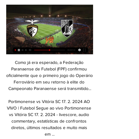
Como já era esperado, a Federação Paranaense de Futebol (FPF) confirmou oficialmente que o primeiro jogo do Operário Ferroviário em seu retorno à elite do Campeonato Paranaense será transmitido...

Portimonense vs Vitória SC 17. 2. 2024 AO VIVO | Futebol Segue ao vivo Portimonense vs Vitória SC 17. 2. 2024 - livescore, audio commentary, estatísticas de confrontos diretos, últimos resultados e muito mais em ...

Resultado de Andirá x Plácido de Castro ao vivo (Campeonato Acreano) e placar do jogo atualizado minuto a minuto. Acompanhe o resultado da partida, saiba quem fez os gols, siga as estatísticas e escalações. Vídeo com transmissão ao vivo do jogo Andirá x Plácido de Castro pela TV ou rádio.

Atlético-GO - Acompanhe as notícias e resultado dos jogos - Gazeta Esportiva Ativar alerta para principais notícias Desativar alertas Siga os passos abaixo para desbloquear as notificações e receber alertas das principais notícias do site.

Essa opção pode ser assistida de qualquer dispositivo móvel que esteja conectado à internet. Clássico. Para muitos, Criciúma x Joinville é o maior clássico de Santa Catarina, embora.

Afogados da Ingazeira, Flamengo de Arcoverde, Serra Talhada e Salgueiro estão na chave A do Pernambucano sub-20 2017 A diretoria de Competições da Federação Pernambucana de Futebol (FPF) realizou, nesta segunda-feira (29), reunião com os clubes …

O Portimonense bateu o Gil Vicente (2-1), hoje, em Barcelos, pela jornada de abertura do Grupo C da Taça da. O ganês Emmanuel Hackman e o brasileiro Wyllian Rocha marcaram os golos que garantiram os três pontos para a equipa de Portimão.

Prefeitura Municipal de São José Fone: (48) 3381-0000 Av. Acioni Souza Filho, 403 Centro - São José/SC - CEP 88.103-790 Atendimento ao Cidadão das 8h às 19h

Review: Gear Fit2 Pro melhora em tudo e agora mede natação Aparelho tem integração com smartphones, mas funciona de forma independente para monitorar exercícios, rastrear localização e.

Bahia foi derrotado pelo Jacuipense neste domingo Na tarde deste domingo, o Bahia acumulou sua segunda derrota no Campeonato Estadual. O Tricolor foi batido, de virada, pela Jacuipense, no Pituaçu, em partida válida pela terceira rodada da competição.

FOTO: DIVULGAÇÃO Flamengo e Coritiba se enfrentam pela terceira rodada do Campeonato Brasileiro na noite deste sábado (15), às 19h30 (horário de Brasília), no Couto Pereira. Os dois times perderam nas duas primeiras rodadas da competição. O Flamengo foi derrotado para o Atlético-MG e pelo Atlético-GO, enquanto o Coxa perdeu para Internacional e Bahia. O […]

Resultados Recreativo da Caála x Progresso, Futebol Angola, Setembro 10 2017. Gols, cartões, alinhamentos, formações, jogadores, árbitros e notícias.

Portimonense x Vitória de Guimarães: onde assistir e 17/01/2022 — Os times Portimonense x Vitória de Guimarães vão competir hoje, segunda-feira (17/01), pela 18° rodada da Primeira Liga Portuguesa.

Caldense x Cruzeiro - Campeonato Mineiro - 2020 - 11ª Rodada. Caldense e Cruzeiro enfrentam-se pela(o) 11ª Rodada do (a) Campeonato Mineiro - 2020. A partida acontece no dia 29/07/2020, as 21:30, horário de Brasília. Este jogo recebeu 10 palpites até o momento em nosso site. MAIS OPÇÕES

Portimonense - Vitória SC placar ao vivo, H2H e escalações Portimonense Vitória SC esultado ao vivo (e transmissão online) começa no dia 17 de fev. de 2024 as 18:00 horário UTC em Portugal, Portimao, ...

Portimonense Sporting Clube vs Vitoria Guimarães ao vivo dentro de 4 horas — Assistir Portimonense Sporting Clube vs Vitoria Guimarães 17.02.2024 ao vivo online ⚽ Transmissão.

V. Guimarães: sem duas peças importantes em Portimão há 1 dia — Jota Silva e Toni Borevkovic falham 22.ª jornada, este sábado, às 18 horas frente ao Portimonense; Álvaro Pacheco deve chamar Manu Silva e ...

assistir Portimonense x Vitória SC ao vivo ver tv online Vit há 3 horas — assistir Portimonense x Vitória SC ao vivo ver tv online Vitória Sport Clube 17/02/2024 Consulte a data e o canal de TV que transmite o jogo ...

“Repudio com veemência as informações a meu respeito contidas na coluna de Daniel Castro, do portal UOL e replicada na IstoÉ, especulando que eu …

Onde assistir ao vivo a Portimonense x Benfica, pelo Portimonense. GUI Vitoria de Guimaraes. Prévia da partida. Por outro lado, o Portimonense ocupa a 17ª posição, com 19 pontos, e luta contra o rebaixamento. O ...

JOGO Vitória SC x Portimonense – 17-09-2023 Ao vivo e online 17/09/2023 — Vitoria Guimaraes. 23-07-2023 Varzim 2 - 2 Vitoria Guimaraes. 22-07-2023 Assistir Vitória SC x Portimonense ao vivo pelo Primeira Liga hoje ...

ᐉ Portimonense x Vitória Guimarães Streaming Ao Vivo, Dica Como assistir Portimonense x Vitória Guimarães em streaming ao vivo. ⚽️ Previsões, mata-mata, estatísticas e placar ao vivo. Primeira Liga 17/02/2024.

Como assistir ao jogo – Académica vs Famalicão ao vivo grátis O jogo Académica vs Famalicão , tem tem transmissão em direto na Sport TV 1. Contudo, nem todas as pessoas que querem ver este jogo vão conseguir estar no Estádio Cidade de Coimbra ou aceder a este canal.

Maria Helena Dos Santos Santos está no Facebook. Participe do Facebook para se conectar com Maria Helena Dos Santos Santos e outros que você talvez conheça. O …

O leilão terá 11 lotes em nove Estados - Amazonas, Bahia, Ceará, Espírito Santo, Goiás, Mato Grosso do Sul, Minas Gerais, Rio Grande do Sul e São Paulo. Serão 25 linhas de transmissão e 12.

Athletic Bilbao x Atlético Madrid ao vivo (Campeonato Espanhol) em 16/03/2019. Resultado de Athletic Bilbao e Atlético Madrid com placar ao vivo online e em tempo real, com vídeo para assistir o jogo.

Mateu Lahoz será el encargado de dirigir el Olympique de Lyon-Bayern de Múnich, a falta de confirmación oficial. El colegiado español estará en las s18 févr. 2017 - Cette épingle a été découverte par Cypher Mind. Découvrez vos propres épingles sur Pinterest et enregistrez-les.

Baixar e ouvir Mineiro2020, download mp3 4shared, youtube palco mp3 Temos um catalógo com milhares de links de mp3 para baixar grátis de forma segura confira!!

Todos os campeoes e vice campeoes estaduais de Santa Catarina da primeira divisão, que ao longo do tempo teve várias denominações, escudo dos clubes e história da fundação da federação

Seminário 'Café conectado' é apresentado em colégio de Lages.. Jornal do Almoço anuncia finalistas do concurso que irá eleger a melhor cuca de Joinville. 31 seg. RBS TV é reconhecida como a emissora de TV aberta de melhor relacionamento com agências.. Criciúma é derrotado pelo Palmeiras.

Taco madeira maciça importado + bola de beisebol em couro importada república dominicana - somente venda - não faço entregas - tratar no watzap 9 9181 7138 - para vender rapido - menor preço já anunciado  …

Feirense vs Sporting Taça de Portugal #JuntoVencemos. Pular para. Seções desta Página. Ajuda de Acessibilidade. Pressione alt + / para abrir este menu. Facebook. Email ou telefone: Senha: Esqueceu a conta? Cadastre-se. Juntos Vencemos fez uma transmissão ao vivo — em.

Ainda sem vencer no Campeonato Brasileiro, o Fluminense volta a entrar em campo neste domingo, contra o Internacional. Pressionado por conta dos resultados ruins, com uma derrota e um empate nas rodadas anteriores, e o baixo rendimento do time, o técnico Odair Hellmann terá mudanças para tentar reverter a má fase e ganhar mais confiança para o complicado mês de agosto que o …

O Brusque Futebol Clube é um clube de futebol brasileiro da cidade de Brusque,. Figueirense, Criciúma e Joinville estavam previamente classificados sem a necessidade de seletiva. O Brusque ficou na sexta colocação,. Eu serei Brusque a vida inteira! Títulos.

Criciúma x Marcílio Dias ao vivo: Onde assistir ao vivo –... diegocvsousa - 02/02/2020 0 Criciúma x Tubarão ao vivo: Onde assistir ao vivo – Campeonato...

O Brusque é o atual campeão da Série D Na madrugada da última quarta-feira, a Confederação Brasileira de Futebol divulgou a tabela, os grupos e o novo regulamento da Série D do Campeonato Brasileiro de 2020. Na contramão das últimas temporadas, a Quarta Divisão deste ano começará com uma fase preliminar com oito clubes das […]

Avaí Brasileirão série A Corinthians Serie A transmissão ao vivo. visualizações: Santos x Chapecoense 19/07/2017. Chapecoense Grêmio Santos Serie A transmissão ao vivo. visualizações:. Atlético-GO Atlético-MG Serie A transmissão ao vivo. visualizações:

O Gil Vicente venceu os dois jogos que teve no seu terreno (3-1 ao Penafiel e 3-0 ao Sp. Covilhã), tendo sido batido no Carregado por 0-1. Pese o jogo ter honras de Transmissão televisiva, através da SPORT TV, o apoio dos adeptos é fundamental para ajudar o Portimonense a conseguir mais uma vitória e a manter a liderança da Liga Vitalis.

O Criciúma, em nota, disse ter tentado viabilizar a presença de torcedores contra o Marcílio Dias, alegando ter feito “inúmeros procedimentos de segurança sanitária” e elaborado “um.

O Dourado não conseguiu segurar o Fantasma que com Bruno Batata abriu o marcador, no segundo tempo e faturou o Brasileirão para o Estado do Paraná. Este é o segundo título brasileiro consecutivo do Operário Ferroviário, que ano passado, venceu o Globo (RN) e foi vencedor da Série D.

Quinta 13 Agosto 2020 - 00h30 - Olímpico Pedro Ludovico (BRA) (Goiânia (GO)) Campeonato Brasileiro 2020 - Campeonato Jornada 2 - Luiz Flávio de Oliveira (BRA) Atlético Goianiense 15 Hyuri 32 Jorginho 61 Gustavo Ferrareis

Assista Fortaleza x Ceará ao vivo pela Copa do Nordeste a partir das 21h30 (de Brasília) com transmissão exclusiva do canal FOX SPORTS. See more Canal anterior Assistir Boston Celtics x Houston Rockets Ao vivo 28/07/2020

VITORIA GUIMARAES X PORTIMONENSE ( EM DIRETO YouTube YouTube 2:15:49 YouTube AUTOGOLO TV 18/09/2023 18/09/2023

Com transmissão da Rádio ODOC,. Santa Catarina pelas quartas de final do Campeonato Estadual. E o retorno da competição teve o empate em 0 a 0 entre Criciúma e Marcílio Dias,.

A Federação Catarinense de Futebol (FCF) 