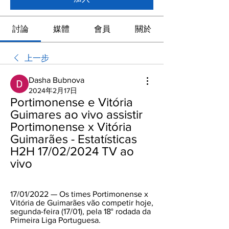
討論
媒體
會員
關於
上一步
Dasha Bubnova
2024年2月17日
Portimonense e Vitória 
Guimares ao vivo assistir 
Portimonense x Vitória 
Guimarães - Estatísticas 
H2H 17/02/2024 TV ao 
vivo
17/01/2022 — Os times Portimonense x 
Vitória de Guimarães vão competir hoje, 
segunda-feira (17/01), pela 18° rodada da 
Primeira Liga Portuguesa.