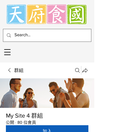
群組
My Site 4 群組
公開
·
80 位會員
加入