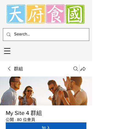
群組
My Site 4 群組
公開
·
80 位會員
加入