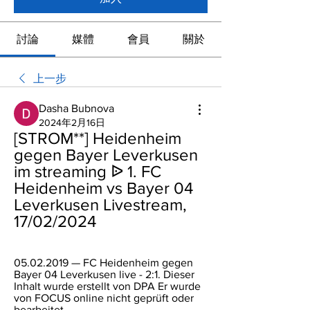
討論
媒體
會員
關於
上一步
Dasha Bubnova
2024年2月16日
[STROM**] Heidenheim 
gegen Bayer Leverkusen 
im streaming ᐉ 1. FC 
Heidenheim vs Bayer 04 
Leverkusen Livestream, 
17/02/2024
05.02.2019 — FC Heidenheim gegen 
Bayer 04 Leverkusen live - 2:1. Dieser 
Inhalt wurde erstellt von DPA Er wurde 
von FOCUS online nicht geprüft oder 
bearbeitet ...