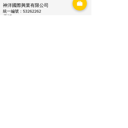
神洋國際興業有限公司
​統一編號：53262262
電話：03-4891689
傳真：03-4891368
信箱：
goodngo.tw@gmail.com
網址：
www.goodngo.com.tw
門市地址：桃園市龍潭區梅龍路700巷38
號
營業時間：上午08:30～下午17:30
聯絡天府