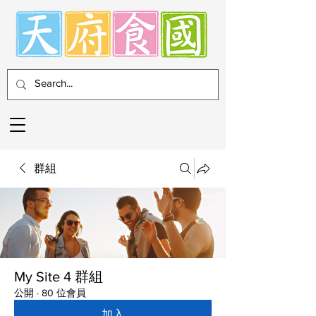
群組
My Site 4 群組
公開
·
80 位會員
加入