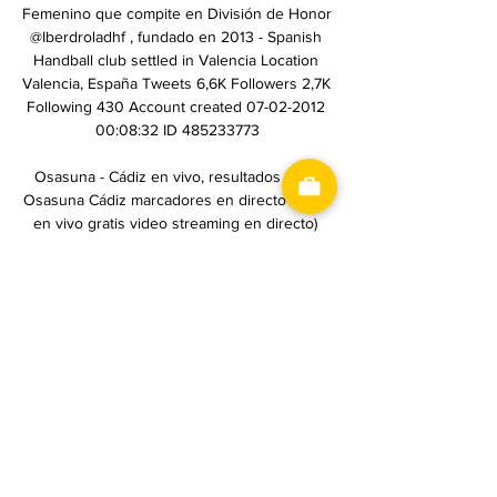
Femenino que compite en División de Honor 
@Iberdroladhf , fundado en 2013 - Spanish 
Handball club settled in Valencia Location 
Valencia, España Tweets 6,6K Followers 2,7K 
Following 430 Account created 07-02-2012 
00:08:32 ID 485233773

Osasuna - Cádiz en vivo, resultados H2H 
Osasuna Cádiz marcadores en directo (y ver 
en vivo gratis video streaming en directo) 
comienza el 17 feb 2024 a las 15:15 (Hora 
UTC) en Estadio El Sadar, ...

Toda la información del partido Stabaek IF vs 
Tromsø IL en vivo de Liga Noruega (17 Junio 
2019): Resumen, Estadísticas, Alineación y 
Resultados - Besoccer. Don't miss the most 
important football matches while navigating 
as usual through the pages of your choice.

Ver el partido de Eibar - Real Sociedad en 