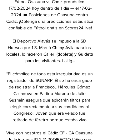
Fútbol Osasuna vs Cádiz pronóstico 
17/02/2024 hoy dentro de 1 día — el 17-02-
2024. ➡️ Posiciones de Osasuna contra 
Cádiz. ¡Obtenga una predicciones estadística 
confiable de Fútbol gratis en Scores24.live!

El Deportivo Alavés se impuso a la SD 
Huesca por 1-3. Marcó Chimy Ávila para los 
locales, lo hicieron Calleri (doblete) y Guidetti 
para los visitantes. LaLig...

“El cómplice de toda esta irregularidad es un 
registrador de SUNARP. Él se ha encargado 
de registrar a Francisco,. Hércules Gómez 
Casanova en Partido Morado de Julio 
Guzmán asegura que aplicarán filtros para 
elegir correctamente a sus candidatos al 
Congreso;. Joven que era velado fue 
retirado de féretro porque estaba vivo.

Vive con nosotros el Cádiz CF - CA Osasuna 
de la jornada 31 2:41:20DIRECTO | Vive con 