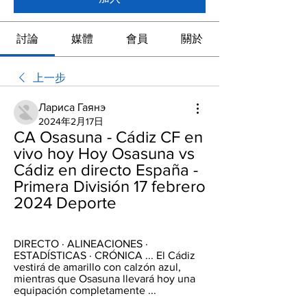
討論
媒體
會員
關於
上一步
Лариса Гаянэ
2024年2月17日
CA Osasuna - Cádiz CF en 
vivo hoy Hoy Osasuna vs 
Cádiz en directo España - 
Primera División 17 febrero 
2024 Deporte
DIRECTO · ALINEACIONES · 
ESTADÍSTICAS · CRÓNICA ... El Cádiz 
vestirá de amarillo con calzón azul, 
mientras que Osasuna llevará hoy una 
equipación completamente ...