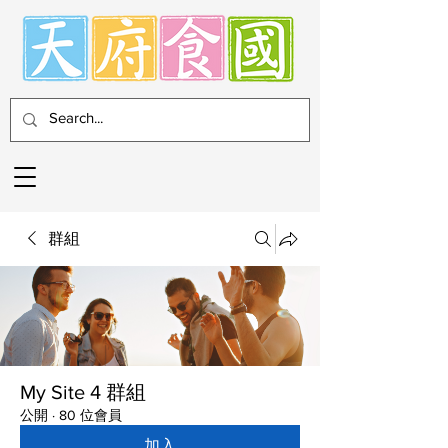
群組
My Site 4 群組
公開
·
80 位會員
加入