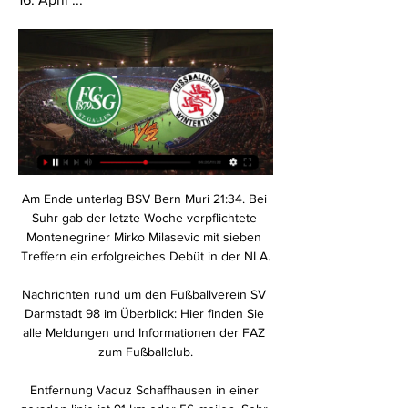
Am Ende unterlag BSV Bern Muri 21:34. Bei Suhr gab der letzte Woche verpflichtete Montenegriner Mirko Milasevic mit sieben Treffern ein erfolgreiches Debüt in der NLA.

Nachrichten rund um den Fußballverein SV Darmstadt 98 im Überblick: Hier finden Sie alle Meldungen und Informationen der FAZ zum Fußballclub.

Entfernung Vaduz Schaffhausen in einer geraden linie ist 91 km oder 56 meilen. Sehr traurig, aber die Entfernung Vaduz Schaffhausen mit dem Auto auf der Autobahn und in gerader Linie sind zwei verschiedene Dinge. Sie müssen fast eine halbe Strecke fahren, denn der Unterschied ist – 58 km oder 63% aus der ursprünglichen Entfernung. Städte liegen in einer Zeitzone. Zeit in Vaduz und auch.

» FC Zürich (147) » NE Xamax FC (50) » Grasshopper Club (99) » Allgemein (292). Das Spiel - Faszination und Ritual des Fussballs (>Das Spiel mit dem wir leben können) » mehr. A Historia da Taca de Portugal. 60 Jahre FC Aarau 1902.

Der französische Spitzenklub Paris Saint-Germain zeigt wohl Interesse am Brasilianer Matheus Cunha vom Fußball-Bundesligisten Hertha BSC. Wie die "Bild am Sonntag" und der "Kicker" berichten, soll der 21 Jahre alte Offensivspieler auf dem Zettel der Verantwortlichen um PSG-Sportdirektor Leonardo stehen.Entsprechende Berichte gab es zuletzt auch aus Frankreich.

Im Live-Ticker: Der FCSG bei Winterthur in der Super League 22.10.2023 — Nach dem glatten 4:0-Sieg gegen Stade Lausanne-Ouchy und der Natipause ging es für den FC St.Gallen am Sonntag um 14.15 Uhr in Winterthur ...

Los geht´s in die Jubiläumssaison! Voll motiviert ist der ASK Mannersdorf in die Vorbereitung für die Frühjahrssaison gestartet. Und die Motivation könnte größer nicht sein - der ASK Mannersdorf feiert heuer sein 100jähriges Jubiläum und möchte natürlich die …

Sauerland-Fußball von Fans für Fans! Von der Fußball-Kreisliga C bis zur Westfalenliga. Portal mit Zahlen, Daten, Fakten, Spielberichten und Statistiken sowie Forum zum Austausch über Fußball im …

FC St. Gallen - FC Winterthur | 14. Spieltag 2023/2024 Gallen gegen FC Winterthur; Liveticker. Heute live · Bundesliga · 2. Bundesliga 62. 19:17. Auswechslung bei FC St. Gallen -> Chadrac Akolo. Chadrac ...

Błękitni Stargard ist ein polnischer Fußballverein aus Stargard in der Woiwodschaft Westpommern.Der Verein spielt zurzeit in der 2.Liga, der dritthöchsten polnischen Spielklasse.

Der LASK hat seit Mitte Mai weiterhin alle Auswärtsspiele in der Bundesliga gewonnen. Nach zehn Runden halten die Linzer bei 23 Punkten - Bestwert in der Clubgeschichte. Der Rückstand auf Spitzenreiter Red Bull Salzburg beträgt vor der Länderspielpause weiterhin fünf Punkte. Hartberg dagegen kassierte die zweite Heimniederlage der Saison.

Für aktuelle Fussball Ergebnisse live Victoria League bitte den Fussball Live-Ticker nutzen : Victoria League live Ticker Für aktuellste Spielstände bei gerade laufenden Partien der internationalen Turniere oder Fussball Ergebnisse einer speziellen Liga bitte direkt in unserem Ergebnis Live Ticker nachsehen.

RB Leipzig Aufstellung gegen VfL Wolfsburg. Trainer Julian Nagelsmann muss gegen den VfL Wolfsburg die perfekte Balance aus Defensive und Offensive finden. Als Bindeglied zwischen diesen beiden Reihen wird Konrad Laimer agieren. Der Österreicher zeigte in den letzten Spielen, wie wichtig er für das Spiel von RB sein kann. Auf der rechten Abwehrseite wird Nordie Mukiele für Unruhe sorgen.

Grasshopper Club Zürich U16 Grasshopper Club Zürich Youth Grasshopper Club Zürich U15. 27. 19. 2. 1 ≡ Sub Menu. Close Menu; Overview; Squad. Fixtures. Transfers & rumours. Information & facts. Stadium. History. News; Forum; Letzigrund ©S. Ries. Info . This page provides you with information about the stadium of the selected club.

Dem FC St. Gallen läuft es nach wie vor wie geschmiert: Beim 4:1-Sieg des Tabellendritten beim Schlusslicht Thun nehmen die Dinge bereits in der 3. Minute ihren Lauf.

Am Samstag kommt der KAC II.. Der SV Pachern kassierte am Freitagabend eine bittere 1:4-Heimschlappe gegen den SC Sparkasse ELIN Weiz.. Regen und Sonne in Kathrein Am Wochenende ging der 2. Lauf im Rahmen des Bezirkslaufcups in St. Kathrein/O über die Bühne.

FC St.Gallen 1879 - Espen Inside ... St.Gallen 1879. Live-Radio. Diese Website verwendet Cookies Die Medienkonferenz vor dem Spiel gegen den FC Winterthur mit unserem Cheftrainer Peter Zeidler ...

2020-5-25 · Eintracht Frankfurt - Werder Bremen im Live-Stream: Nach dem hart erkämpften Europa-League-Erfolg in Portugal will der Gastgeber in der Fußball-Bundesliga gleich …

Diese Seite enthält eine komplette Übersicht aller absolvierten und bereits terminierten Spiele sowie die Saisonbilanz des Vereins Mannersdorf in der Saison Gesamtstatistik aktuelle Saison. ASK Mannersdorf - Spielplan 19/20 | Transfermarkt

FC Winterthur gegen den FC St.Gallen 1879 im TV und IPTV 21.10.2023 — FC Winterthur gegen den FC St.Gallen 1879 im TV und IPTV, Live-Stream & Live-Ticker.

Rekordsieger FC Sevilla hat das Halbfinale der Europa League erreicht. Die Spanier setzten sich am Dienstag in Duisburg 1:0 (0:0) gegen die Wolverhampton Wanderers durch und treffen nun am Sonntag (21.00 Uhr) in Köln auf den englischen Rekordmeister Manchester United, der am Montag den FC Kopenhagen bezwungen hatte.

Aarau – Chiasso 1:1 17:15 (Schweiz. Challenge League) Winterthur – Wil 2:2 17:15 (Schweiz. Challenge League) Blau-Weiß Linz – Amstetten 17:30 (Österreich. 2. Liga) Watford – Manchester City 0:2 18:00 (England. Premier League) World Matchplay 18:00 (PDC) Heute (21.

Freizeit-Rabattbons sichern . Von Montag, 13.7., bis Samstag, 25.7.2020 erhalten Sie bei einem Einkauf ab CHF 80.– im Coop attraktive Rabattbons auf ausgewählte Sommer-Freizeitangebote – exklusiv für Hello Family Clubmitglieder.

FC St. Gallen gegen FC Winterthur | Alle Spiele Wo wird FC St. Gallen gegen FC Winterthur live übertragen? TV-Sender, Info. blue Sport. €. Streaming, Info. blue Sport (Livestream).

2019 - heute: Wissenschaftliche Mitarbeiterin. Institut für Erziehungswissenschaft, Universität Paderborn. 2010 - heute: Promotion(sstudium) „Dual-Career-Familien im Spannungsfeld von Tradition, Reproduktion und Transformation gesellschaftlicher Geschlechterverhältnisse – Eine Interviewstudie über die Vereinbarkeit von Familie und Beruf im Arbeitskontext Wissenschaft“ (in Arbeit)

Das war kein angenehmer Sonntag für unsere Mannschaft: Wil-Chiasso-retour...und ohne Punkte im Gepäck zurück. Der FC Chiasso war der erwartet unangenehme Gegner, der sich gegen den Abstieg wehrt und der sich seit der Winterpause verbessert gezeigt hat. Das ist die eine Seite. Die andere zeigt einen FC Wil 1900, der bemüht war, der das Spiel über weite Strecken beherrschte, der aber auch.

Zum zweiten Mal in Folge hat der Hamburger SV den Aufstieg verpasst. Der Traditionsklub scheint in der zweiten Liga festzustecken. Und muss sich wohl eingestehen, dass er dort zu Hause ist.

Leipzig hat vor zwei Jahren nur knapp die Verpflichtung von Kylian Mbappe verpasst, Barca ist weiterhin heiß auf Philippe Coutinho und PSG hat Interesse …

Name Vorname Verein QTTR : Anders: Robin: ASV Einigkeit Süchteln- Bartels: Kurt: TV Kupferdreh- Baumann: Björn: PSV Oberhausen- Bode: Björn: SC Bayer 05 Uerdingen

Hallescher FC Hallescher FC 21 8 -35 15 : 50 2 2 17 Spiele. Eintracht Braunschweig 8 0 -19 4 : 23 0 0 0 14. Hallescher FC Hallescher FC 8 0 -21 3 : 24 0 0 0 Impressum Datenschutz.

Ruderverein Oberhausen e. V. in Oberhausen im Branchenbuch von meinestadt.de - Telefonnummer, Adresse, Stadtplan, Routenplaner und mehr für Ruderverein Oberhausen e. V. Oberhausen

Fotostrecke. Bundesliga. Hertha BSC gegen TSG 1899 Hoffenheim. In einer packenden Partie hat sich Hoffenheim in Berlin mit 3:2 (2:0) gegen Hertha BSC durch gesetzt.

Familienbeitrag ab 3 Personen die in einem Haushalt leben jährlich 125,00 € Die. überschritten, verlängert sich die Mitgliedschaft im SV Germania Gernrode e. V. automatisch um ein weiteres Kalenderjahr und es sind die derzeitig gültigen Beiträge weiter zu entrichten.

Kein Bayern-Halbfinale gegen Guardiola : Manchester City verliert überraschend gegen Lyon. Der FC Bayern trifft im Halbfinale der Champions League auf den mutigen Außenseiter Olympique Lyon. Man.

Für den VfB steht am Mittwoch das vorletzte Heimspiel der regulären Saison auf dem Programm. Von 18:30 Uhr an ist der SV Sandhausen in der Mercedes-Benz Arena zu Gast (im VfB Liveticker und VfB Radio).In dieser Partie geht es für die Mannschaft mit dem roten Brustring darum, sich möglichst drei Punkte zu sichern, um weiter kräftig im Aufstiegskampf mitzumischen.

Ihre Gesundheit rundum in guten Händen. Checkup & Leistungsdiagnostik. Unsere Dienstleistungen zur umfassenden Standortbestimmung Ihres Gesundheitszustandes und zur Beurteilung Ihrer körperlichen Leistungsfähigkeit.

Champions League: RB Leipzig - PSG im Live-Ticker - Tuchel muss auf Torwart verzichten Rein auf dem Papier ist PSG Favorit - zu groß sind die Namen der Ausnahmekönner bei den Parisern.

St.Gallen gegen FC Winterthur - Liveticker - 24. Spieltag - Liveticker vom Spiel FC St. Gallen gegen FC Winterthur vom 17.02.2024: heute live.

Zurich gewährt Ihnen beim Abschluss einer Autoversicherung über unseren Online-Prämienrechner einen Online-Rabatt von 20% auf der Jahresprämie. Dieser Rabatt entspricht der Prämienvergünstigung im Vergleich zum Abschluss derselben Versicherungspolice über einen anderen Vertriebskanal.

Eintracht Frankfurt verliert nicht ganz unerwartet gegen Bayern München. Mit 5.2 fällt die Niederlage deutlich aus. In der. Beste Spielothek In Grottenherten Finden Spiele Deep Sea (bgaming) – Video Slots Online Nach rund zwei Jahren bricht Sea of Thieves zu neuen Ufern auf. Ab dem 3.

Live Stream Data Google Play. VIP. Buy VIP Dropping Odds Gone Odds. API Pricing ⚽ Fußball. HIFK v FC Lahti -View: Finnland - Veikkausliiga: 07/22 15:30: 4: KuPS Kuopio v FC Lahti - View: Finnland - Veikkausliiga: 07/25 14:00: 5: TPS Turku v FC Lahti.

Schweizer Super League: FC St. Gallen - FC