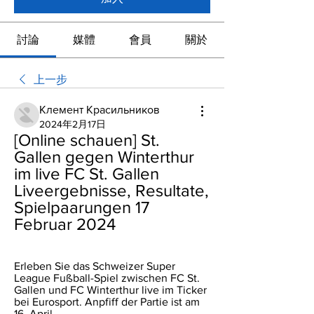
討論
媒體
會員
關於
上一步
Клемент Красильников
2024年2月17日
[Online schauen] St. 
Gallen gegen Winterthur 
im live FC St. Gallen 
Liveergebnisse, Resultate, 
Spielpaarungen 17 
Februar 2024
Erleben Sie das Schweizer Super 
League Fußball-Spiel zwischen FC St. 
Gallen und FC Winterthur live im Ticker 
bei Eurosport. Anpfiff der Partie ist am 
16. April ...