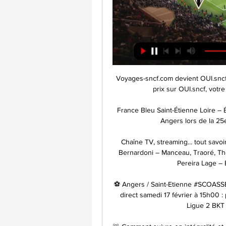
Voyages-sncf.com devient OUI.sncf.
prix sur OUI.sncf, vot
France Bleu Saint-Étienne Loire – É
Angers lors de la 25e 
Chaîne TV, streaming... tout savoi
Bernardoni – Manceau, Traoré, Tho
Pereira Lage – B
⚽ Angers / Saint-Etienne #SCOASSE
direct samedi 17 février à 15h00 :
Ligue 2 BKT