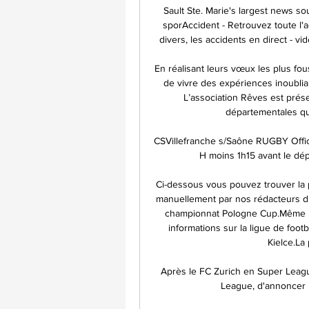
Sault Ste. Marie's largest news sou
sporAccident - Retrouvez toute l'ac
divers, les accidents en direct - vi
En réalisant leurs vœux les plus fou
de vivre des expériences inoubliab
L’association Rêves est présen
départementales qui
CSVillefranche s/Saône RUGBY Officiel
H moins 1h15 avant le dépa
Ci-dessous vous pouvez trouver la pr
manuellement par nos rédacteurs du
championnat Pologne Cup.Même les 
informations sur la ligue de foot
Kielce.La 
Après le FC Zurich en Super Leagu
League, d'annoncer 