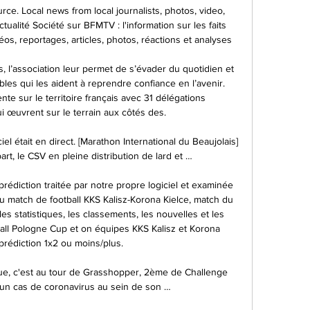
rce. Local news from local journalists, photos, video, 
tualité Société sur BFMTV : l'information sur les faits 
déos, reportages, articles, photos, réactions et analyses

s, l’association leur permet de s’évader du quotidien et 
les qui les aident à reprendre confiance en l’avenir. 
te sur le territoire français avec 31 délégations 
 œuvrent sur le terrain aux côtés des.

 était en direct. [Marathon International du Beaujolais] 
rt, le CSV en pleine distribution de lard et …

édiction traitée par notre propre logiciel et examinée 
 match de football KKS Kalisz-Korona Kielce, match du 
statistiques, les classements, les nouvelles et les 
ball Pologne Cup et on équipes KKS Kalisz et Korona 
prédiction 1x2 ou moins/plus.

e, c'est au tour de Grasshopper, 2ème de Challenge 
un cas de coronavirus au sein de son …
