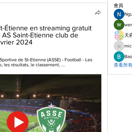
會員
Ng
wer
-Étienne en streaming gratuit 
 - AS Saint-Etienne club de 
天府
évrier 2024
mic
michelh
Bao
 Sportive de St-Etienne (ASSE) - Football - Les 
, les résultats, le classement, ...
查看所有