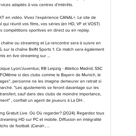
vices adaptés à vos centres d'intérêts.

KT en vidéo. Vivez l’expérience CANAL+. Le site de 
l qui réunit vos films, vos séries (en HD, VF et VOST) 
es compétitions sportives en direct ou en replay.

 chaîne ou streaming et La rencontre sera à suivre en 
45, sur la chaîne BeIN Sports 1. Ce match sera également 
is en live streaming sur ...

ique Lyon/Juventus; RB Leipzig - Atletico Madrid; SSC 
/FCMême si des clubs comme le Bayern de Munich, le 
ages", personne ne les imagine demeurer en retrait si 
marché. "Les ajustements se feront davantage sur les 
transfert, sauf dans des clubs de moindre importance, 
ent" , confiait un agent de joueurs à La DH .

g Gratuit Live. Où Où regarder? (2024). Regardez tous 
reaming HD sur PC et mobile. Diffusion en intégralité 
chs de football. (Canal+, ...
