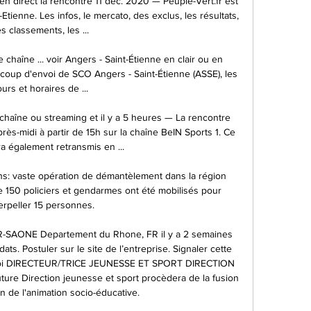
en direct la rencontre 11 déc. 2020 — Peuple-Vert.fr est 
St-Etienne. Les infos, le mercato, des exclus, les résultats, 
es classements, les ...

 chaîne ... voir Angers - Saint-Étienne en clair ou en 
coup d'envoi de SCO Angers - Saint-Étienne (ASSE), les 
ours et horaires de ...

 chaîne ou streaming et il y a 5 heures — La rencontre 
rès-midi à partir de 15h sur la chaîne BeIN Sports 1. Ce 
a également retransmis en ...

s: vaste opération de démantèlement dans la région 
e 150 policiers et gendarmes ont été mobilisés pour 
terpeller 15 personnes.

ONE Departement du Rhone, FR il y a 2 semaines 
ts. Postuler sur le site de l’entreprise. Signaler cette 
emploi DIRECTEUR/TRICE JEUNESSE ET SPORT DIRECTION 
re Direction jeunesse et sport procèdera de la fusion 
on de l'animation socio-éducative.
