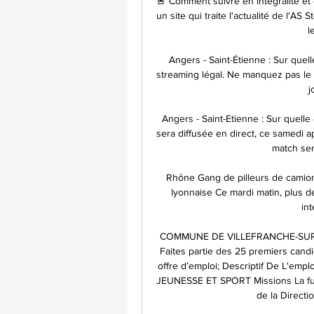
🚨 Comment suivre en intégralité et 
un site qui traite l'actualité de l'AS 
l
Angers - Saint-Étienne : Sur quelle
streaming légal. Ne manquez pas le 
j
Angers - Saint-Etienne : Sur quelle
sera diffusée en direct, ce samedi ap
match ser
Rhône Gang de pilleurs de camion
lyonnaise Ce mardi matin, plus d
in
COMMUNE DE VILLEFRANCHE-SUR-SA
Faites partie des 25 premiers candida
offre d’emploi; Descriptif De L'
JEUNESSE ET SPORT Missions La futu
de la Directi