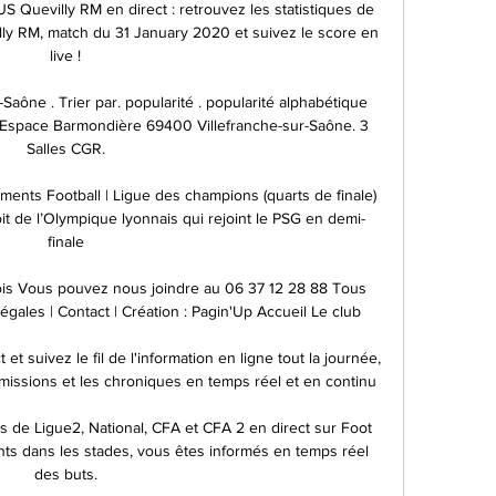
US Quevilly RM en direct : retrouvez les statistiques de 
lly RM, match du 31 January 2020 et suivez le score en 
live !

Saône . Trier par. popularité . popularité alphabétique 
Espace Barmondière 69400 Villefranche-sur-Saône. 3 
Salles CGR.

ments Football | Ligue des champions (quarts de finale) 
oit de l’Olympique lyonnais qui rejoint le PSG en demi-
finale

nois Vous pouvez nous joindre au 06 37 12 28 88 Tous 
gales | Contact | Création : Pagin'Up Accueil Le club

et suivez le fil de l'information en ligne tout la journée, 
émissions et les chroniques en temps réel et en continu

s de Ligue2, National, CFA et CFA 2 en direct sur Foot 
ts dans les stades, vous êtes informés en temps réel 
des buts.
