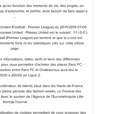
s qu’en fonction des moments de vie, des projets, on 
p d’autonomie, et parfois, avoir besoin de faire appel à 
…

United (Football - Premier League) du 20/11/2019 07:00 
arawa United - Plateau United est le suivant : 1-1 ( 0-0 ) 
ll (Premier League) est terminé et que le score est 
oments forts et les statistiques clés sur cette même 
page.

informations, dates, tarifs et liens des différentes 
s pour vous permettre d'acheter des places Paris FC - 
sition entre Paris FC et Chateauroux aura lieu le 
2020 à 20h00 en Ligue 2.

célérateur de talents situé dans les Hauts-de-France 
n pleine période des fashion-weeks, un Festival des 
vec le soutien de l’Agence de l’Eurométropole Lille-
Kortrijk-Tournai

l'utilisation de cookies permettant de vous proposer des 