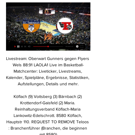
Livestream: Oberwart Gunners gegen Flyers Wels 88:91 LAOLA1 Live im Basketball-Matchcenter: Liveticker, Livestreams, Kalender, Spielpläne, Ergebnisse, Statistiken, Aufstellungen, Details und mehr.

Köflach (9) Voitsberg (3) Bärnbach (2) Krottendorf-Gaisfeld (2) Maria. Reinhaltungsverband Köflach-Maria Lankowitz-Edelschrott. 8580 Köflach, Hauptstr 110. REQUEST TO REMOVE Teloos : Branchenführer (Branchen, die beginnen mit 8580)

Im Jahr 2006 feierte Dresden, genannt auch Elbflorenz, sein 800-jähriges Bestehen. Nachdem die Stadt während des zweiten Weltkriegs größtenteils zerstört wurde, zeigt sie sich heute im Glanz einer wieder auferstandenen Kunstmetropole. (Senderinfo)

Am Samstag spielt der FC St.Gallen gegen Monthey. Mimoun Mahi überzeugte bei Zürich. Für den FC Zürich gab es den ersten Saisonsieg. Wie zuletzt gegen Xamax (2:2) und Sion (1:3) machten sich die Zürcher das Leben am Anfang der Partie selber schwer, kamen diesmal dank Neuzuzug Mimoun Mahi allerdings mit einem blauen Auge davon.

Zu diesem Zweck haben wir Basel, Bern, Genf und Zürich denselben Kriterien unterzogen, die seit 2007 in der PwC-Studie «Cities of Opportunity» auf bisher 30 globale Metropolen angewendet werden. Damit bietet diese Schweizer Sonderausgabe eine Bestandsaufnahme und einen objekti-ven Massstab für den internationalen Vergleich.

Grizzlys Wolfsburg – Eisbären Berlin Live Stream 19.02.2016 Übertragung: Grizzlys Wolfsburg – Eisbären Berlin 19.02.2016. Wettbewerb DEL Datum 19. Februar 2016 Spieltag 45 Spielbeginn 20:30 Stadion VOLKSBANK BraWo Eis Arena (Wolsburg) SPIELE GRIZZLYS WOLFSBURG 24.01.16 DEL Grizzlys Wolfsburg 3 – 0 Iserlohn Roosters Veranstaltungen.

Der HSV empfängt am 16. Spieltag im Volkspark mit der Eintracht aus Frankfurt die zweitbeste Auswärtsmannschaft der Liga. Aber der HSV holte in den letzten 3 Heimspielen 7 Punkte und kassierte in den letzten 3 Bundesligaspielen keinen Gegentreffer. Ein Sieg im letzten Heimspiel der Saison könnte dem HSV eine fröhliche...

Tusem Essen TV Emsdetten EHV Aue ASV Hamm-Westfalen DJK Rimpar Wölfe VFL Bad Schwartau HSG Nordhorn-Lingen HSC 2000 Coburg Wilhelmshavener HV HG Saarlouis SG BBM Bietigheim

TV-Übertragung Deutschland heute live im ZDF Veröffentlicht am 03.07.2010 Die Live-Übertragung der heutigen Spiele u.a. Deutschland - Argentinien sehen Sie ab 16 Uhr im ZDF.

Highlights Vienna D.C. Timberwolves - Raiffeisen Flyers Wels 2:47Im Heimspiel gegen die Raiffeisen FLYERS WELS gaben unsere Wolves alles, beide Teams sorgten für viele sehenswerte Aktionen:

Vienna Timberwolves Samstag für unsere Wölfe zu den Flyers nach Wels. Ab 17:30 Uhr kämpfen unsere Herren in der Raiffeisen Arena und live im Stream auf basketballaustria.tv um den ...

Monte Carlo (dpa) - Borussia Mönchengladbach spielt in der Gruppe J der Europa League gegen AS Rom, İstanbul Başakşehir und den Wolfsberger AC aus Österreich. Dies ergab die Auslosung.

2 TV Zofingen 1 7 6 0 1 42 12 3 KTV Muotathal 7 5 1 1 9 11 4 SG TV Muri 8 4 2 2 15 10 5 STV Willisau 8 4 0 4 7 8 6 BSV Borba Luzern 8. 5 HC KTV Altdorf 9/10 6 HC Kriens 8/6 7 HSG Mythen-Shooters 9/5 8 BSV RW Sursee 8/4 9 STV Willisau 9/2 10 TV Dagmersellen 7/2.

Flyers Wels Vienna DC Timberwolves #Live'Stream (TV) 2/ vor 11 Stunden — Stream Flyers Wels Vienna DC Timberwolves #Live'Stream (TV) 2/17/2024 by Candozoescuderobo.mw.y59.45 on desktop and mobile.

easyCredit Basketball Bundesliga vorläufiger Spielplan 2019-2020 (Stand 30.7.2019) 1. Spieltag Dienstag 24. September 2019 ratiopharm ulm - RASTA Vechta 19:00 Uhr

FC Winterthur U10. Meisterschaft Junioren E (Spielzeit 3/3) - Promotion - Herbstrunde - Gruppe 4 Spielnummer 161498 Flüeli - Platz 3 (Kunstrasen, Seite Bocciadromo), Winterthur 14:30 Team Winterthur/Schaffhausen - Team Vaud Lausanne. Meisterschaft U-18 - Elite - Herbstrunde.

Im Dresden-"Tatort" wollte er Polizistinnen mitten aus dem Leben darstellen: "Mir war wichtig, möglichst "normale" Ermittlerinnen zu zeigen, die auch noch ein Privatleben haben", sagt Husman zu.

Gleichzeitig tritt Hard auswärts bei Bärnbach/Köflach an. NeueAmSonntag.at / Regional-30. Oktober 2019,. Am 9. Spieltag der spusu- Liga konnte Sparkasse Sxhwaz Handball Tirol Vizemeister ALPLA HC Hard. MeinBezirk.at / Regional-18. Oktober 2019, 23:00 Uhr . Heimpleite für Hard gegen Schwaz LAOLA1.at Topnews.. Vorarlberg Online.

Ab 16 Uhr gibt es drei spannende Partien zwischen Flensburg und Leipzig, Lemgo und Berlin sowie Nordhorn und Melsungen. Alle Spiele zeigen wir live und exklusiv auf Sky Sport. Mit Sky Ticket die LIQUI MOLY HBL und die VELUX EHF Champions League ganz …

Mit den Ingolstädtern und den Kölnern trafen die beiden defensivstärksten Mannschaften der DEL aufeinander – doch zumindest die Abwehr der Haie hatte nicht ihren besten Tag erwischt.

In der Servus Hockey Night treffen zwei Mannschaften aufeinander, die sich im dichtgedrängten Verfolgerpulk hinter Spitzenreiter Red Bull Salzburg befinden. Das Topspiel am Sonntag zwischen dem Panaceo VSV und den Moser Medical Graz 99ers ist am Sonntag ab 17:15 Uhr unter servushockeynight.com live und in HD zu sehen. Kommentar: Martin Pfanner.

Sturm 4:1 gegen Anif - Auch WSG Tirol sowie sieben Zweitliga-Teams weiter - Lafnitz in Ebreichsdorf out. Parndorf/Wien. Fußball-Double-Gewinner Salzburg hat sein erstes Pflichtspiel in der neuen Saison mit Bravour hinter sich gebracht. Das Team von …

Vienna Timberwolves Frauen - DBB Linz Wels Frauen 23.11.2023 — Live Stream · Wer gewinnt? · Aktuelle Form.

Hagen ist der Hauptsitz des Deutschen Basketball Bundes. Diverse Mannschaften gingen bereits aus der Stadt in Nordrhein-Westfalen hervor, die aufgrund ihrer Popularität immer kritisch beäugt wurden. 2004 tritt in der Basketball-Hochburg ein neuer Verein zu Tage: Phoenix Hagen.

Tv-sendung Fussball-oesterreich-sky-go-erste-liga Wsg-swarovski-wattens-lask-linz-33-runde | Finden Sie einfach die besten Sendungen im TV-Programm heute. Ihr …

... am 09.10.2019. Junior Traineeprogramm Retail Mit dem Junior Traineeprogramm können Sie bereits während des Studiums bei Peek & Cloppenburg durchstarten. Dadurch sparen Sie Zeit und haben die Möglichkeit... Lehrling Betriebslogistikkauffrau/-mann.

Haftungsausschluss. Die Termindaten stammen von externen Datendienstleistern, sind redaktionelle Inhalte von calovo oder werden durch die jeweiligen Account-Inhaber in das calovo.System eingegeben und den Abonnenten automatisch im persönlichen Kalender bereitgestellt.

10.05.2012. Am Mittwoch Abend ging in Deutschlandsberg das letzte Meisterschaftsspiel der Saison 2011/12 über die Bühne. Der BCK startete im Damendoppel mit Christina und Nici sehr erfolgreich in den Abend, konnten unsere beiden Damen doch glatt in 2 Sätzen gewinnen. Auch im.

Schiedsrichter im Olympiastadion ist Daniel Schlager. Er gibt die Partie gleich frei. Im Hinspiel holte Stuttgart gegen die Hertha noch einen der wenigen Dreier der Hinrunde. Gomez, der heute erneut auf der Bank Platz nimmt, sorgte nach 0:1-Rückstand in Halbzeit zwei mit einem Doppelpack für die

So recht weiß VfL-Trainer Denis Bahtijarevic nicht, woran er vor diesem zweiten saisonspiel ist. Zum einen hat seine Mannschaft nach dem schwachen Premiere-Spiel gegen Großwallstadt zwei gute Trainingswochen hinter sich gebracht. Das hat zum Teil sehr gut ausgesehen, was ich da gesehen habe

MEGA Chemnitz. MEGA eG Annaberger Straße 150 09120 Chemnitz Tel.: 0371 56039-0 Fax: 0371 56039-10 E-Mail: chemnitz(at)mega.de. vorhandene Mischmaschinen

FC RB Pistorf/Großklein II und SV Union Weinburg freuen. In der letzten Begegnung der beiden Teams hatte SV. In der letzten Begegnung der beiden Teams hatte Tus St. Peter/O. mit 2:0 das bessere Ende für... » Mehr Spielberichte.. Vor heimischer Kulisse traf der Tabellenzwölfte SG Deutsch Goritz/Mureck II in der 19. Runde der 1.

Flyers Wels gegen D.C. Timberwolves Ergebnisse & Die Video-Highlights von Raiffeisen Flyers Wels - Vienna D.C. Timberwolves werden im Medien-Reiter für die beliebtesten Spiele gesammelt, sobald die Videos ...

Daher rührt ja auch der Erfolg von Hartberg/Admira und Mattersburg. Dort gibt es zwar die Vorgabe, dass man nicht absteigen soll, aber, weder wird dort das Vereinsumfeld hektisch noch wird dort Unruhe von außen reingetragen; sollte das Ziel nicht erreicht werden. Bin gespannt, ob das bei Wattens so bleibt.

3110 Münsingen. fahrrad-store.ch.. 3013 Breitenrain. citycycles.ch. bikes velo fahrrad fahrradhändler velohändler velohandel mountainbike fahrradhandel bikehändler velozubehör fahrradzubehör bikehandel kindervelos elektrovelo rennvelos.. Wir leben das Miteinander und Füreinander,.

Leipzig (dpa) – Handball-Bundesligist SC DHfK Leipzig hat auch sein sechstes Heimspiel in dieser Saison gewonnen. Gegen den TBV Lemgo setzte sich die Mannschaft von Trainer André Haber am Donnerstagabend mit 34:32 (16:17) durch.

Liveticker: Hertha BSC - VfB Stuttgart (Bundesliga 2017/2018, 1. Spieltag) Fazit: Der Vorjahressechste Hertha BSC feiert einen gelungenen Saisoneinstand und besiegt den Aufsteiger VfB Stuttgart im ersten Heimspiel mit 2:0 (0:0). Dabei war trotz des Sieges noch lange nicht alles rosarot: Im ersten Durchgang erlebten die Zuschauer eine zähe.

Flyers Wels Im letzten Spiel des Grunddurchgangs geht es für die Raiffeisen Flyers Wels zuhause in der Raiffeisen Arena gegen die Vienna Timberwolves. Spielbeginn ist.

JETZT im LIVESTREAM: Die heutigen Spiele der 30.12.2021 — vs. Vienna DC Timberwolves, Traiskirchen Lions vs. Flyers Wels, BC Vienna vs. SKN St. Pölten & Kapfenberg Bulls vs. Oberwart Gunners – ab 18 ...

Alle Neuigkeiten zu Manga in Deutschland und Österreich. Wir berichten über alle neuen Lizenzen von Altraverse, Tokyopop, Carlsen, KAZÉ und Egmont!

August in Kitzbühel erwarten die Bulls am Freitag, 6. September, um 18.30 Uhr den achtfachen slowakischen Meister HC Slovan Bratislava in der Salzburger Eisarena. Dabei gibt es auch ein Wiedersehen mit dem Verteidiger Martin Stajnoch, der von 2017 bis 2019 insgesamt 92 Spiele für den EC Red Bull Salzburg a