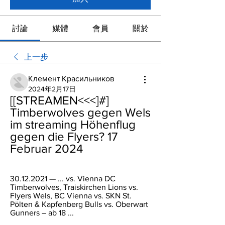
討論
媒體
會員
關於
上一步
Клемент Красильников
2024年2月17日
[[STREAMEN<<<]#] 
Timberwolves gegen Wels 
im streaming Höhenflug 
gegen die Flyers? 17 
Februar 2024
30.12.2021 — ... vs. Vienna DC 
Timberwolves, Traiskirchen Lions vs. 
Flyers Wels, BC Vienna vs. SKN St. 
Pölten & Kapfenberg Bulls vs. Oberwart 
Gunners – ab 18 ...