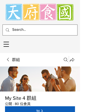
群組
My Site 4 群組
公開
·
80 位會員
加入