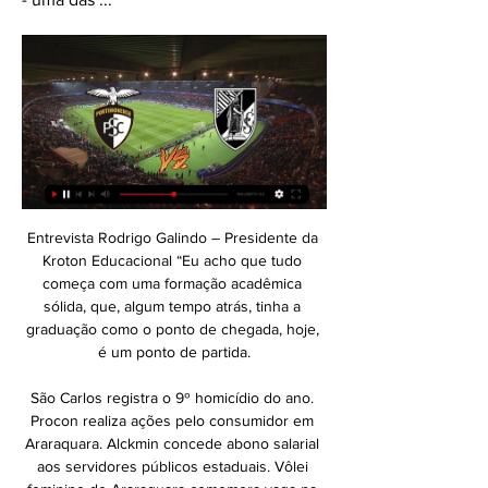
Entrevista Rodrigo Galindo – Presidente da Kroton Educacional “Eu acho que tudo começa com uma formação acadêmica sólida, que, algum tempo atrás, tinha a graduação como o ponto de chegada, hoje, é um ponto de partida.

São Carlos registra o 9º homicídio do ano. Procon realiza ações pelo consumidor em Araraquara. Alckmin concede abono salarial aos servidores públicos estaduais. Vôlei feminino de Araraquara comemora vaga na final da Superliga B. Técnico da Ferroviária pede reação imediata no Paulista.

Os dados da arrecada- raolímpico Brasileiros, Con- grande potencial de expan-ção das loterias federais, ad- federação Brasileira de Clu- são no país, uma vez que,ministradas pela Caixa, fo- bes e clubes de futebol). em uma comparação ao queram divulgados nesta sexta ocorre no mundo, poucas(6) pelo Ministério da Fazen- O Fundo Nacional.

(SANTOS-THÉO, 2003, p. 2) Sendo assim, o ato de ler deveria ser instigado e provocado, desde os anos iniciais de todo indivíduo. Pois, ele a partir da leitura e da leitura de …

Vitória Guimarães x Portimonense Streaming ao Vivo e 17/09/2023 — Vitória Guimarães vs Portimonense - setembro 17, 2023 - Streaming em Directo e Programação de TV, Resultados ao Vivo, Notícias e Vídeos ...

Falava na resenha do pré-jogo que hoje o Sport poderia tentar um empate e que a torcida consideraria como vitória. Claro: era contra o Corinthians, pelas últimas apresentações do elenco rubro-negro, pelos 5 atletas que entravam no dia de hoje, pela fase do adversário e, principalmente, pelos altos e baixos do leão. Só que veio […]

Acompanha aqui os jogos do Benfica, Porto, Sporting, Chaves e Selecção Nacional. Todos os jogos do Benfica, Porto, Sporting, Chaves e Selecção Nacional em direto ! Acompanhamos aqui as principais competições dos principais clubes portugueses. Para ouvir o relato em direto clique aqui:

ᐉ Portimonense x Vitória Guimarães Streaming Ao Vivo, Dica Como assistir Portimonense x Vitória Guimarães em streaming ao vivo. ⚽️ Previsões, mata-mata, estatísticas e placar ao vivo. Primeira Liga 17/02/2024.

Daniel Alves voltou ao Brasil após 17 anos rodando a Europa, atuando por times gigantescos e vivendo em cidades requintadas. Em entrevista à revista “GQ”, publicada nesta terça-feira (15), o atleta falou da sua adaptação ao estilo da cidade de São Paulo e falou da sua experiência no Velho Continente.

13 e 14.fevereiro.2016. taÇa hugo santos dos. pavilhÃo municipal de oliveira do hospital. 13 fev | sÁbado 11:00 Às 12:30 horas convivio de mini-basket - com a participaÇÃo dos atletas seniores do sampaense

Portimonense SC - Vitória SC: Live Stream & on TV today Onde assistir a Portimonense SC x Vitória SC em streaming ao vivo e na TV: Está passando no Prime Video, etc.? Descubra agora no JustWatch!

São 300 flats, 6 salas de convenções, auditório para 1.000 pessoas, restaurante giratório no topo de 31 andares, salões com equipamentos de transmissão de dados e tradução simultânea. Os apartamentos possuem aproximadamente 30 m2 e são equipados com cama de casal e mesa de escritório.

PT, vide Venezuela, quer proibir transmissão ao vivo de julgamentos do STF COMPARTILHA Existe opinião formada entre os parlamentares petistas de que caso o julgamento do Habeas Corpus do ex-presidente Luiz Inácio Lula da Silva não tivesse sido transmitido ao vivo pela TV Justiça, o resultado poderia ter sido outro.

VSPORTS: Videos dos Golos e Resumos - Liga Portugal Calendário ; Famalicão. 20:15. 2 : 1. 16 videos. Rio Ave ; sábado, 17 de fevereiro ; Chaves. 15:30. Agendado. Boavista ; Portimonense. 18:00. Agendado. Vitória SC.

CT-6651 Casa Térrea para venda ou locação. Aceita proposta e faz permuta em casa ou apartamento em Campinas/SP Casa com 200 metros quadrados, 2 dormitórios com 2 banheiros ampla área de serviço e uma excelente localização, próximo a escolas, padarias, super mercados ponto de ônibus e …

T-Gatas em Barra Mansa, Resende e região ? Nessa área vocês poderão postar mensagens e solicitar dicas de Travestis e Transex do Rio de Janeiro. Moderadores: Sr. Madruga, Bertazzo, Giovanna's Secret. Regras do fórum. 131 mensagens

Vila Nova de Gaia, Gulpilhares e Valadares. CN Sede. Compra. 350 000 € 140 m². 3. 2. 2. Apartamento 2 Quartos. Vila Nova de Gaia, Mafamude e Vilar do Paraíso.

homem se entrega menos ao exercício da especulação, submete suas investigações ao raciocínio, e faz menos uso de entidades teológico-metafísicas. Ou seja, à medida que o homem abandona o estado teológico e progressivamente passa ao metafísico, a especulação livre se enfraquece e se submete ao exercício do raciocínio.

Football mania - Partida: Brazil Paulista A1 2019 Rodada: 5 03/02/2019, Bragantino 2 - 1 Ponte Preta, Estádio Nabi Abi Chedid (Bragança Paulista, São Paulo)

O Grupo Desportivo de Chaves informou que cessou contrato com Luís Martins por mútuo acordo. O lateral esquerdo, de 26 anos, formado no Benfica, chegou esta época aos flavienses proveniente do Marítimo, tendo realizado 21 jogos. Recorde-se que o Chaves também já …

COMENTÁRIO: 'Fortaleza' do Marítimo quebra, diante do Desportivo de Chaves, 24 jogos depois O Desportivo de Chaves venceu hoje o Marítimo por 2-1, em partida da 16.ª jornada da I Liga portuguesa de futebol, e colocou fim à série dos insulares de …

Vive na zona de Olhão,. Esta porta de madeira maciça, de uma casa Olhanense de arquitetura cubista, chegou até nós num estado bastante avançado de degradação. Veja aqui como a restaurámos na perfeição. Encontre este e mais serviços no portfolio da Carpintaria Bandarra e …

Sem muitos problemas, o Benfica goleou o Chaves, por 4 a 0, na tarde desta segunda-feira, pelo Campeonato Português. Os Águias dominaram e o placar foi construído no primeiro tempo. Rafa Silva, João Félix, Seferovic e Jonas marcaram os gols da partida. Vice-líder do Campeonato Português, o

O Palácio da Cerâmica de São Caetano do Sul recebeu, nesta quinta-feira (31/01), a transmissão de cargo de de Marisa Catalão para Bruno Vassari na Chefia de Gabinete da Prefeitura. O advogado Bruno Vassari assume a Pasta no lugar de Marisa Catalão, que será assessora especial da Ação Social.

Portimonense x Vitória de Guimarães: onde assistir e 17/01/2022 — A partida Portimonense x Vitória de Guimarães pode ser acompanhada pelo canal assistir ao vivo e os horários das partidas. La Liga, Paulistão ...

“Alinhada com a transformação de cidade inteligente que Braga tem vindo a alimentar, o projeto irá inclui cerca de 120 autocarros públicos conectados à rede da cidade, fornecendo dados críticos que serão recolhidos e analisados em tempo real à medida que os passageiros viajam.

Óculos para quem vive conectado Lente para óculos inovadora elimina o cansaço e protege os olhos de usuários que passam muito tempo utilizando dispositivos.

Hoje, a partir das 15:00 horas, horário de Brasília, temos o grande jogo entre Desportivo Brasil x Rio Claro ao vivo, valido pela copa paulista 2019.

Sede no Jabaquara e em Diadema. O Manos F.C. foi fundado em 04 de Janeiro de 1996 no bairro do JD. Lourdes (antiga Vila Imprensa - Jabaquara, SP) por Rocélio Manso para disputar jogos e festivais na região, nesta época o time tinha o nome de Manos Futsal Jabaquara.

25 de outubro de 2019 CRA-RJ promove diversos conteúdos sobre a Ciência da Administração. Pela estagiária Bárbara Gouvêa Sob supervisão de Érika dos Anjos | Nessa semana, o Conselho Regional de Administração do Rio de Janeiro promoveu diversas entrevistas e palestras sobre temas relacionados à …

Live Stream, Jogos em Directo, Futebol Vitória SC 40 · Moreirense 35 · Arouca 28 · Farense 26 · Boavista 24 · Famalicão 23 · Gil Vicente 22 · Estrela 21 · Estoril 21 · Rio Ave 21 · Portimonense 21 ...

Ponte perde para o Bragantino – (Foto: Fábio Leoni) O Bragantino entrou na zona de classificação às quartas de final do Paulistão Itaipava ao derrotar a Ponte Preta por 1 a 0 na noite desta segunda-feira, em pleno Estádio Moisés Lucarelli, pela décima rodada.

Diante das últimas semanas marcadas por episódios de violência, especialistas ouvidos pela rede britânica BBC afirmam que a cidade do Rio de Janeiro vive sua pior crise de segurança dos últimos dez anos. Um deles é sociólogo e pesquisador do Laboratório de Análise da Violência da Universidade da Uerj, Ignacio Cano.

Você está em: Opinião Sou Arthurzinho, escreve Marcelo Tognozzi.. na cidade de Barra Mansa, interior do Rio, e chegou até a casa da minha tia Nané, irmã da minha avó,. Morria de medo daquelas seringas grandes de vidro com ponta de aço. O exame deu negativo.

VITORIA GUIMARAES X PORTIMONENSE ( EM DIRETO 2:15:49... VIVO (ACOMPANHAMENTO DA PARTIDA) JOGO DO VITORIA SC X PORTIMONENSE AO VIVO (ACOMPANHAMENTO DA PARTIDA) ASSISTIR AO VIVO VITORIA SC VS ...YouTube · AUTOGOLO TV · 18/09/2023

Zé Carlos vive um momento iluminado com a camisa do Criciúma. O atacante vem sendo protagonista da campanha do líder da segunda divisão nacional. No …

Em Porto Rico, população exige saída de governador que teve conversas pelo Telegram reveladas Publicado por Tiago Pereira, da RBA 23/07/2019 Divulgação de conversas com insultos e ameaças agravam a crise no território associado aos Estados Unidos, que decretou falência e…

sport tv - Guia TV ... tv - Veja os melhores canais. FUTEBOL - LIGA PORTUGAL BETCLIC - PORTIMONENSE X VITÓRIA SC. 17:55, SPORT.TV6 ...

assistir Vitória SC e Estrela Amadora ao vivo na tv Jogos de assistir Vitória SC e Estrela Amadora ao vivo na tv Jogos de hoje (21/01/24): onde assistir futebol ao vivo 21 janeiro 2024 há 3 horas — Consulte a data e o ...

More próximo ao metrô e ao lado do Shopping Nova América Produto "Minha Casa, Minha Vida". Barra da Tijuca, CEP 22640-101, Rio de Janeiro - RJ, Brasil . Handmade by Sensorial. Envie sua mensagem. Quero Mais Informações. Envie sua mensagem.

A viver com César Peixoto, 31 anos - que é já pai de Rodrigo, de cinco, em comum com Isabel Figueira - Diana Chaves conta que o Natal não será muito diferente dos anteriores. "Será passado em família", revela a actr