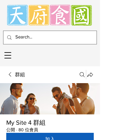
群組
My Site 4 群組
公開
·
80 位會員
加入